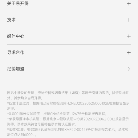
关于易开得
技术
媒体中心
寻求合作
经销加盟
网站中涉及的数据、统计资料或调查结果（如有）等属于引证内容的，除特别标注
外，其余均来自易开得。
*四重十层过滤：根据NED诺尔德检测第HZNED20220525000102E检测报告显示
测得。
*0.0001微米过滤精度：根据CNAS检测第L12675号检测报告测得。
*荣获母婴净水机认证：根据北京中轻联认证中心第20210RZB062-0012报告显示
测得，净水效果符合母婴特色净水机认证要求。
*长效RO膜：根据SGS认证检测机构第XMF22-004599-01检测报告显示，通水检
测位点达到6000L。