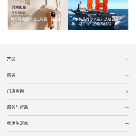
易开得美肤沐浴过滤器，给肌肤
净水机品牌怎么选？从这四点入
纯净呵护
手，避开90%的选购陷阱
产品
购买
门店查询
服务与帮助
智净生活家