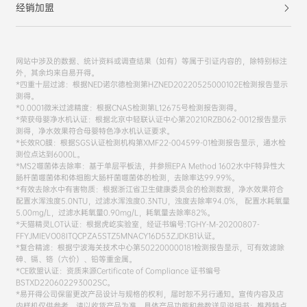
经销加盟
网站中涉及的数据、统计资料或调查结果（如有）等属于引证内容的，除特别标注
外，其余均来自易开得。
*四重十层过滤：根据NED诺尔德检测第HZNED20220525000102E检测报告显示
测得。
*0.0001微米过滤精度：根据CNAS检测第L12675号检测报告测得。
*荣获母婴净水机认证：根据北京中轻联认证中心第20210RZB062-0012报告显示
测得，净水效果符合母婴特色净水机认证要求。
*长效RO膜：根据SGS认证检测机构第XMF22-004599-01检测报告显示，通水检
测位点达到6000L。
*MS2噬菌体去除率：基于单层平板法，并参照EPA Method 1602水中F特异性大
肠杆菌噬菌体和体细胞大肠杆菌噬菌体的检测，去除率达99.99%。
*有效去除水中有害物质：根据浙江省卫生健康委员会的检测数据，净水效果符合
配置水浑浊度5.0NTU，过滤水浑浊度0.3NTU，浊度去除率94.0%， 配置水耗氧量
5.00mg/L，过滤水耗氧量0.90mg/L，耗氧量去除率82%。
*天猫精灵LOT认证：根据虎屹实验室，经证书编号:TGHY-M-20200807-
FFYJMIEVO08ITQCPZA5STZ5MNACY16D53ZJDKB1认证。
*复合精滤：根据宁波海关技术中心第502200000181检测报告显示，可有效滤除
砷、镉、铬（六价）、铅等重金属。
*CE欧盟认证：资质来源Certificate of Compliance 证书编号
BSTXD220602293002SC。
*易开得公司保留更改产品设计与规格的权利，届时恕不另行通知。宣传内容及店
内样机仅供参考，请以收货产品为准，具体产品功能和参数详见说明书；推荐特点