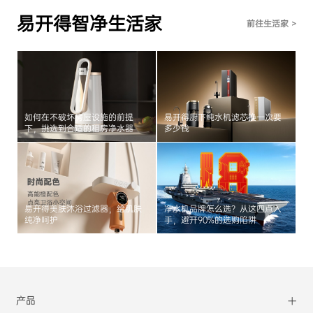
易开得智净生活家
前往生活家 >
如何在不破坏房屋设施的前提
易开得厨下纯水机滤芯换一次要
下，挑选到合适的租房净水器
多少钱
易开得美肤沐浴过滤器，给肌肤
净水机品牌怎么选？从这四点入
纯净呵护
手，避开90%的选购陷阱
产品