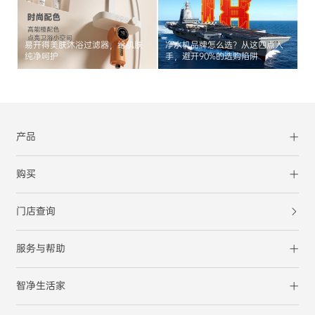
易开得美肤沐浴过滤器，给肌肤
净水机品牌怎么选？从这四点入
纯净呵护
手，避开90%的选购陷阱
产品
购买
门店查询
服务与帮助
智净生活家