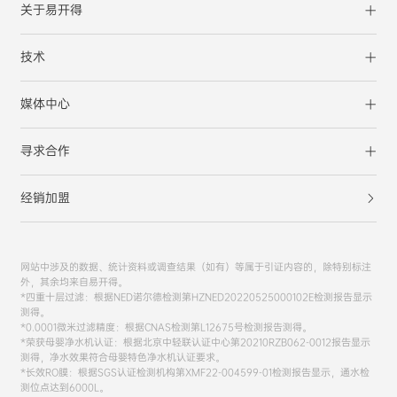
关于易开得
技术
媒体中心
寻求合作
经销加盟
网站中涉及的数据、统计资料或调查结果（如有）等属于引证内容的，除特别标注
外，其余均来自易开得。
*四重十层过滤：根据NED诺尔德检测第HZNED20220525000102E检测报告显示
测得。
*0.0001微米过滤精度：根据CNAS检测第L12675号检测报告测得。
*荣获母婴净水机认证：根据北京中轻联认证中心第20210RZB062-0012报告显示
测得，净水效果符合母婴特色净水机认证要求。
*长效RO膜：根据SGS认证检测机构第XMF22-004599-01检测报告显示，通水检
测位点达到6000L。