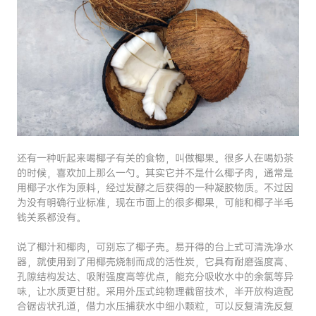
还有一种听起来喝椰子有关的食物，叫做椰果。很多人在喝奶茶
的时候，喜欢加上那么一勺。其实它并不是什么椰子肉，通常是
用椰子水作为原料，经过发酵之后获得的一种凝胶物质。不过因
为没有明确行业标准，现在市面上的很多椰果，可能和椰子半毛
钱关系都没有。
说了椰汁和椰肉，可别忘了椰子壳。易开得的台上式可清洗净水
器，就使用到了用椰壳烧制而成的活性炭，它具有耐磨强度高、
孔隙结构发达、吸附强度高等优点，能充分吸收水中的余氯等异
味，让水质更甘甜。采用外压式纯物理截留技术，半开放构造配
合锯齿状孔道，借力水压捕获水中细小颗粒，可以反复清洗反复