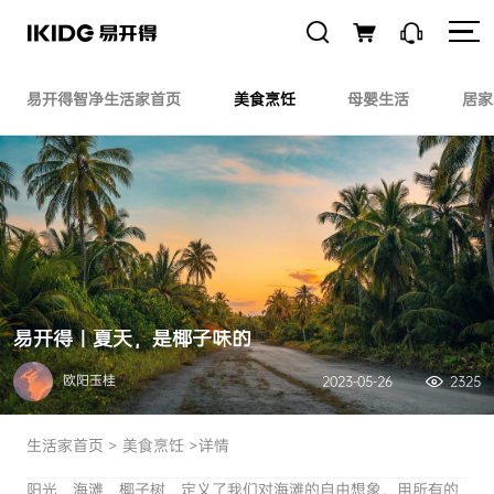
易开得智净生活家首页
美食烹饪
母婴生活
居家
易开得｜夏天，是椰子味的
欧阳玉桂
2023-05-26
2325
生活家首页
>
美食烹饪
>详情
阳光、海滩、椰子树，定义了我们对海滩的自由想象。用所有的