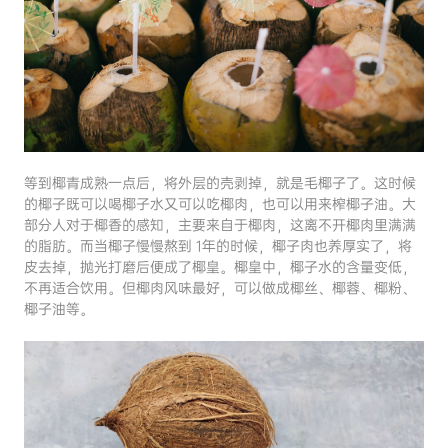
等到椰青成熟一点后，将外层的壳剥掉，就是毛椰子了。这时候
的椰子既可以喝椰子水又可以吃椰肉，也可以用来榨椰子油。大
部分人对于椰香的感知，主要来自于椰肉，这离不开椰肉里满满
的脂肪。而当椰子慢慢熬到 1年的时候，椰子肉也养厚实了，将
皮去掉，抛光打磨后便成了椰皇。椰皇中，椰子水的含量变低，
不再适合饮用。但椰肉风味最好，可以做成椰丝、椰蓉、椰粉、
椰子油等。