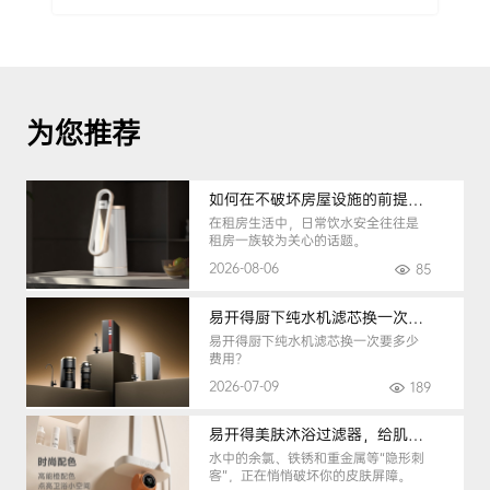
为您推荐
如何在不破坏房屋设施的前提下，挑选到合适的租房净水器
在租房生活中，日常饮水安全往往是
租房一族较为关心的话题。
2026-08-06
85
易开得厨下纯水机滤芯换一次要多少钱
易开得厨下纯水机滤芯换一次要多少
费用？
2026-07-09
189
易开得美肤沐浴过滤器，给肌肤纯净呵护
水中的余氯、铁锈和重金属等“隐形刺
客”，正在悄悄破坏你的皮肤屏障。