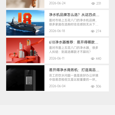
2026-06-24
231
净水机品牌怎么选？从这四点入手，避开90%的选购陷阱
面对市场上五花八门的净水机品牌，
很多家庭在选购时往往感到无从下
手。
2026-06-18
274
618净水器推荐：易开得哪款最适合你？
面对市面上五花八门的净水器，很多
人纠结：到底选哪款才不踩坑？
2026-06-11
440
易开得净水商务机：打造高品质办公健康饮水环境
员工的饮水问题一直是良好办公环境
中容易忽视但又是比较重要的一环。
2026-06-04
306