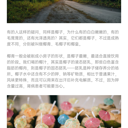
有的人这样的疑问，同样是椰子，为什么有的白白嫩嫩的，有的
毛茸茸的，还有光泽透亮的？其实，它们都是椰子，不过是成熟
度不同，分别被叫做椰青、毛椰子和椰皇。
椰青一般会被削成小房子的形状，是椰子最嫩，最适合直接饮用
的阶段。我们喝的椰汁，其实是椰子的液态胚乳，那些白色富含
脂肪的椰肉，则是椰子的固态胚乳——胚乳是种子储存养分的场
所。椰子水中还含有不少的钾、钠等矿物质，相比于普通果汁，
风味更特殊，而且可以用来在出汗后补充电解质。不过，因为钾
含量过高，肾病患者可能要当心。