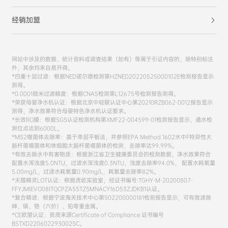
经销加盟
网站中涉及的数据、统计资料或调查结果（如有）等属于引证内容的，除特别标注
外，其余均来自易开得。
*四重十层过滤：根据NED诺尔德检测第HZNED20220525000102E检测报告显示
测得。
*0.0001微米过滤精度：根据CNAS检测第L12675号检测报告测得。
*荣获母婴净水机认证：根据北京中轻联认证中心第20210RZB062-0012报告显示
测得，净水效果符合母婴特色净水机认证要求。
*长效RO膜：根据SGS认证检测机构第XMF22-004599-01检测报告显示，通水检
测位点达到6000L。
*MS2噬菌体去除率：基于单层平板法，并参照EPA Method 1602水中F特异性大
肠杆菌噬菌体和体细胞大肠杆菌噬菌体的检测，去除率达99.99%。
*有效去除水中有害物质：根据浙江省卫生健康委员会的检测数据，净水效果符合
配置水浑浊度5.0NTU，过滤水浑浊度0.3NTU，浊度去除率94.0%， 配置水耗氧量
5.00mg/L，过滤水耗氧量0.90mg/L，耗氧量去除率82%。
*天猫精灵LOT认证：根据虎屹实验室，经证书编号:TGHY-M-20200807-
FFYJMIEVO08ITQCPZA5STZ5MNACY16D53ZJDKB1认证。
*复合精滤：根据宁波海关技术中心第502200000181检测报告显示，可有效滤除
砷、镉、铬（六价）、铅等重金属。
*CE欧盟认证：资质来源Certificate of Compliance 证书编号
BSTXD220602293002SC。