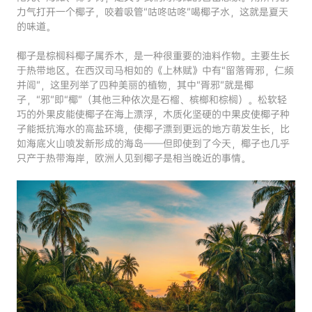
力气打开一个椰子，咬着吸管“咕咚咕咚
”
喝椰子水，这就是夏天
的味道。
椰子是棕榈科椰子属乔木，是一种很重要的油料作物。主要生长
于热带地区。在西汉司马相如的《上林赋》中有“留落胥邪，仁频
并闾”，这里列举了四种美丽的植物，其中“胥邪”就是椰
子，“邪”即“椰”（其他三种依次是石榴、槟榔和棕榈）。松软轻
巧的外果皮能使椰子在海上漂浮，木质化坚硬的中果皮使椰子种
子能抵抗海水的高盐环境，使椰子漂到更远的地方萌发生长，比
如海底火山喷发新形成的海岛——但即使到了今天，椰子也几乎
只产于热带海岸，欧洲人见到椰子是相当晚近的事情。