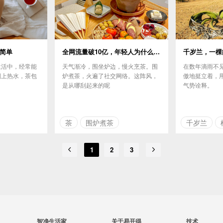
简单
全网流量破10亿，年轻人为什么爱上“围炉煮茶”?
生活中，经常能
天气渐冷，围坐炉边，慢火烹茶。围
在数年滴雨不
倒上热水，茶包
炉煮茶，火遍了社交网络。这阵风，
傲地挺立着，
是从哪刮起来的呢
气势诠释。
茶
围炉煮茶
千岁兰
1
2
3
智净生活家
关于易开得
技术