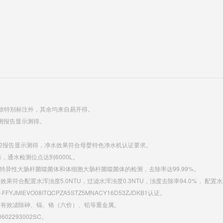
除特别标注外，其余均来自易开得。
E检测报告显示测得。
0012报告显示测得，净水效果符合母婴特色净水机认证要求。
显示，通水检测位点达到6000L。
2水中F特异性大肠杆菌噬菌体和体细胞大肠杆菌噬菌体的检测，去除率达99.99%。
配置水浑浊度5.0NTU，过滤水浑浊度0.3NTU，浊度去除率94.0%， 配置水耗氧量
JMIEVO08ITQCPZA5STZ5MNACY16D53ZJDKB1认证。
示，可有效滤除砷、镉、铬（六价）、铅等重金属。
0602293002SC。