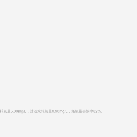
5.00mg/L，过滤水耗氧量0.90mg/L，耗氧量去除率82%。