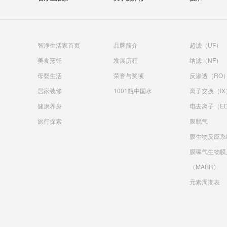
智净生活家首页
品牌简介
超滤（UF）
美食烹饪
发展历程
纳滤（NF）
母婴生活
荣誉与奖项
反渗透（RO
居家装修
1001瓶中国水
离子交换（IX
健康养身
电去离子（ED
旅行探索
膜脱气
膜生物反应系
膜曝气生物膜
（MABR）
元素周期表