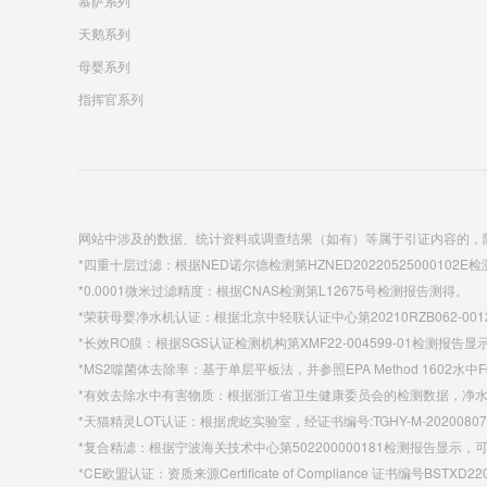
慕萨系列
天鹅系列
母婴系列
指挥官系列
网站中涉及的数据、统计资料或调查结果（如有）等属于引证内容的，
*四重十层过滤：根据NED诺尔德检测第HZNED20220525000102
*0.0001微米过滤精度：根据CNAS检测第L12675号检测报告测得。
*荣获母婴净水机认证：根据北京中轻联认证中心第20210RZB062-
*长效RO膜：根据SGS认证检测机构第XMF22-004599-01检测报告
*MS2噬菌体去除率：基于单层平板法，并参照EPA Method 160
*有效去除水中有害物质：根据浙江省卫生健康委员会的检测数据，净水效果符合
*天猫精灵LOT认证：根据虎屹实验室，经证书编号:TGHY-M-20200807-FFY
*复合精滤：根据宁波海关技术中心第502200000181检测报告显
*CE欧盟认证：资质来源Certificate of Compliance 证书编号BSTXD22