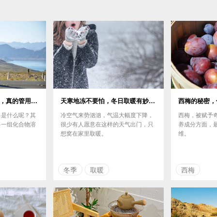
卖到断货的电解质水，真的管用吗?
天寒地冻不要怕，冬日取暖有妙招！
西梅的秘密，
料是什么呢？其
冷空气来势汹汹，气温大幅度下降，
西梅，被赋予
将一组化合物溶
很少有人愿意在这样的天气出门，只
养成分方面，
想窝在家里取暖。
维。
冬季
取暖
西梅