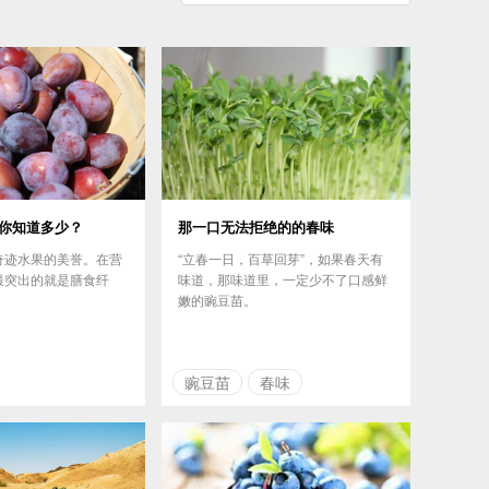
你知道多少？
那一口无法拒绝的的春味
奇迹水果的美誉。在营
“立春一日，百草回芽”，如果春天有
最突出的就是膳食纤
味道，那味道里，一定少不了口感鲜
嫩的豌豆苗。
豌豆苗
春味