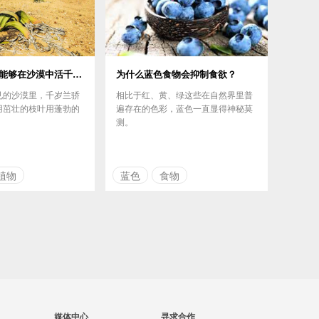
千岁兰，一棵能够在沙漠中活千年的植物!
为什么蓝色食物会抑制食欲？
见的沙漠里，千岁兰骄
相比于红、黄、绿这些在自然界里普
用茁壮的枝叶用蓬勃的
遍存在的色彩，蓝色一直显得神秘莫
测。
植物
蓝色
食物
媒体中心
寻求合作