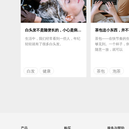
白头发不是随便长的，小心是病！预防白发有妙招
茶包这小东西，并不
生活中，我们经常看到一些人，年纪
茶包——在快节奏的
轻轻就有了很多白头发。
够见到。一个杯子，
随意一放，就可以
白发
健康
茶包
泡茶
产品
购买
服务与帮助