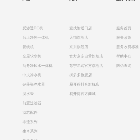
反渗透RO机
查找附近门店
服务首页
台上净热一体机
天猫旗舰店
服务政策
管线机
京东旗舰店
服务收费标准
全屋软水机
官方京东自营旗舰店
帮助中心
商务净饮水一体机
苏宁易购官方旗舰店
防伪查询
中央净水机
拼多多旗舰店
矽藻瓷净水器
易开得抖音旗舰店
滤水壶
易开得官方商城
前置过滤器
滤芯配件
非遗系列
生肖系列