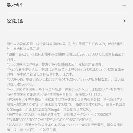
寻求合作
经销加盟
网站中涉及的数据、统计资料或调查结果（如有）等属于引证内容的，除特别标注
外，其余均来自易开得。
*四重十层过滤：根据NED诺尔德检测第HZNED20220525000102E检测报告显示
测得。
*0.0001微米过滤精度：根据CNAS检测第L12675号检测报告测得。
*荣获母婴净水机认证：根据北京中轻联认证中心第20210RZB062-0012报告显示
测得，净水效果符合母婴特色净水机认证要求。
*长效RO膜：根据SGS认证检测机构第XMF22-004599-01检测报告显示，通水检
测位点达到6000L。
*MS2噬菌体去除率：基于单层平板法，并参照EPA Method 1602水中F特异性大
肠杆菌噬菌体和体细胞大肠杆菌噬菌体的检测，去除率达99.99%。
*有效去除水中有害物质：根据浙江省卫生健康委员会的检测数据，净水效果符合
配置水浑浊度5.0NTU，过滤水浑浊度0.3NTU，浊度去除率94.0%， 配置水耗氧量
5.00mg/L，过滤水耗氧量0.90mg/L，耗氧量去除率82%。
*天猫精灵LOT认证：根据虎屹实验室，经证书编号:TGHY-M-20200807-
FFYJMIEVO08ITQCPZA5STZ5MNACY16D53ZJDKB1认证。
*复合精滤：根据宁波海关技术中心第502200000181检测报告显示，可有效滤除
砷、镉、铬（六价）、铅等重金属。