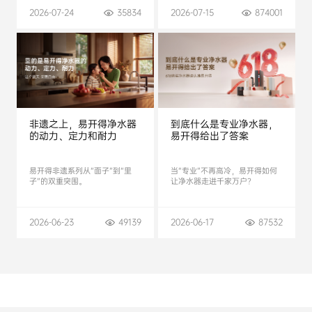
2026-07-24
35834
2026-07-15
874001
非遗之上，易开得净水器
到底什么是专业净水器，
的动力、定力和耐力
易开得给出了答案
易开得非遗系列从“面子”到“里
当“专业”不再高冷，易开得如何
子”的双重突围。
让净水器走进千家万户?
2026-06-23
49139
2026-06-17
87532