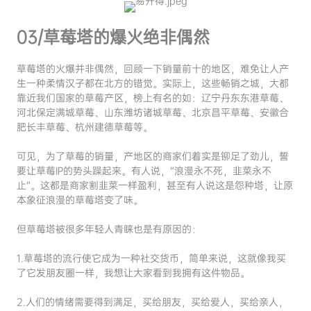
03/草莓塔的爆火绝非偶然
草莓塔的火爆并非偶然，回顾一下销量前十的地区，难免让人产
生一种柔情汉子都在北方的错觉。实际上，这些畅销之城，大都
靠近我们国家的草莓产区，榜上有名的如：辽宁丹东东港草莓、
河北保定满城草莓、山东潍坊诸城草莓、北京昌平草莓、安徽合
肥长丰草莓、杭州建德草莓等。
可见，为了草莓的销量，产地区的商家们着实是铆足了劲儿，誓
要让草莓IP的势头躁起来。有人说，“浪漫永不死，韭菜永不
止”。这都是商家割韭菜一样盈利，甚至有人说这是怨种塔，让原
本象征浪漫的草莓塔变了味。
但草莓塔被很多年轻人青睐也是有原因的：
1.草莓塔的流行使它成为一种社交货币，简单来说，这就像我买
了它发朋友圈一样，我想让大家看到我拥有这件物品。
2.人们的情绪需要得到满足，买给朋友，买给爱人，买给亲人，