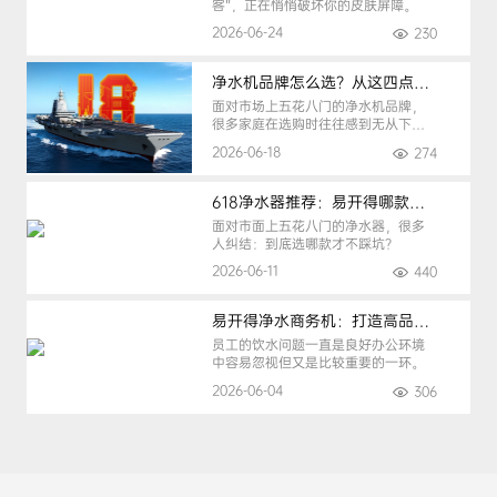
客”，正在悄悄破坏你的皮肤屏障。
2026-06-24
230
净水机品牌怎么选？从这四点入手，避开90%的选购陷阱
面对市场上五花八门的净水机品牌，
很多家庭在选购时往往感到无从下
手。
2026-06-18
274
618净水器推荐：易开得哪款最适合你？
面对市面上五花八门的净水器，很多
人纠结：到底选哪款才不踩坑？
2026-06-11
440
易开得净水商务机：打造高品质办公健康饮水环境
员工的饮水问题一直是良好办公环境
中容易忽视但又是比较重要的一环。
2026-06-04
306