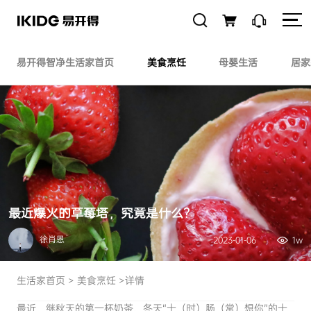
易开得智净生活家首页
美食烹饪
母婴生活
居家
最近爆火的草莓塔，究竟是什么？
徐肖恩
2023-01-06
1w
生活家首页
>
美食烹饪
>详情
最近，继秋天的第一杯奶茶、冬天“十（时）肠（常）想你”的十