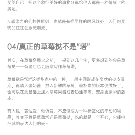
买给自己，把这个象征美好的事物分享给他人都是一种情绪上的
满足。
3.感染力的公共性原则，也就是有样学样的跟风趋势，人们购买
物品往往会跟随潮流。
04/真正的草莓挞不是“塔”
其实，在草莓塔爆火之前，一提到这几个字，更多想到的会是草
莓挞——有些店也会随意写作草莓塔。
草莓挞是“挞”这类甜点中的一种，一般由圆形或花瓣状的挞皮做
底，再填入蛋奶酱，放入新鲜的草莓，最朴素的版本便做好了。
也可以在此基础上加入草莓果酱或者奶油等等，变身更豪华的版
本。
有人说，表达爱，倾诉爱，不应该成为一种标签化的举动和物
品，其实不管是草莓塔还是草莓挞，吃的就是一个开心，它能够
细腻的表达人们的爱～