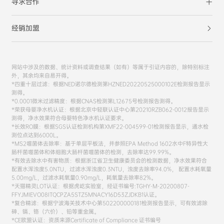
寻求合作
经销加盟
网站中涉及的数据、统计资料或调查结果（如有）等属于引证内容的，除特别标注
外，其余均来自易开得。
*四重十层过滤：根据NED诺尔德检测第HZNED20220525000102E检测报告显示
测得。
*0.0001微米过滤精度：根据CNAS检测第L12675号检测报告测得。
*荣获母婴净水机认证：根据北京中轻联认证中心第20210RZB062-0012报告显示
测得，净水效果符合母婴特色净水机认证要求。
*长效RO膜：根据SGS认证检测机构第XMF22-004599-01检测报告显示，通水检
测位点达到6000L。
*MS2噬菌体去除率：基于单层平板法，并参照EPA Method 1602水中F特异性大
肠杆菌噬菌体和体细胞大肠杆菌噬菌体的检测，去除率达99.99%。
*有效去除水中有害物质：根据浙江省卫生健康委员会的检测数据，净水效果符合
配置水浑浊度5.0NTU，过滤水浑浊度0.3NTU，浊度去除率94.0%， 配置水耗氧量
5.00mg/L，过滤水耗氧量0.90mg/L，耗氧量去除率82%。
*天猫精灵LOT认证：根据虎屹实验室，经证书编号:TGHY-M-20200807-
FFYJMIEVO08ITQCPZA5STZ5MNACY16D53ZJDKB1认证。
*复合精滤：根据宁波海关技术中心第502200000181检测报告显示，可有效滤除
砷、镉、铬（六价）、铅等重金属。
*CE欧盟认证：资质来源Certificate of Compliance 证书编号