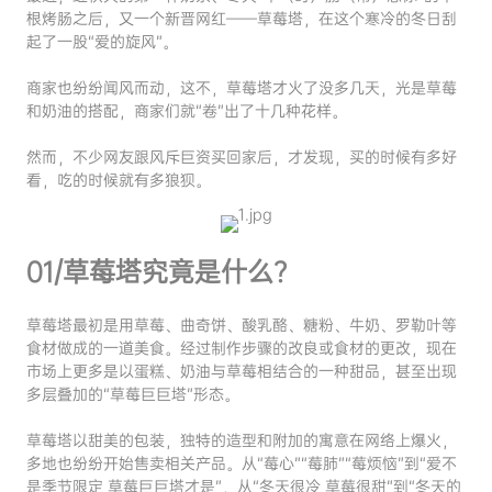
根烤肠之后，又一个新晋网红——草莓塔，在这个寒冷的冬日刮
起了一股“爱的旋风”。
商家也纷纷闻风而动，这不，草莓塔才火了没多几天，光是草莓
和奶油的搭配，商家们就“卷”出了十几种花样。
然而，不少网友跟风斥巨资买回家后，才发现，买的时候有多好
看，吃的时候就有多狼狈。
01/草莓塔究竟是什么？
草莓塔最初是用草莓、曲奇饼、酸乳酪、糖粉、牛奶、罗勒叶等
食材做成的一道美食。经过制作步骤的改良或食材的更改，现在
市场上更多是以蛋糕、奶油与草莓相结合的一种甜品，甚至出现
多层叠加的“草莓巨巨塔”形态。
草莓塔以甜美的包装，独特的造型和附加的寓意在网络上爆火，
多地也纷纷开始售卖相关产品。从“莓心”“莓肺”“莓烦恼”到“爱不
是季节限定 草莓巨巨塔才是”，从“冬天很冷 草莓很甜”到“冬天的