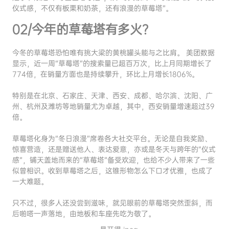
仪式感，不仅有板栗和奶茶，还有浪漫的草莓塔”。
02/今年的草莓塔有多火？
今冬的草莓塔恐怕唯有挑大梁的黄桃罐头能与之比肩。 美团数据
显示，近一周“草莓塔”的搜索量已超百万次，比上月同期增长了
774倍，在销量方面也是持续攀升，环比上月增长1806%。
特别是在北京、石家庄、天津、西安、成都、哈尔滨、沈阳、广
州、杭州及潍坊等地销量尤为卓越，其中，西安销量增速超过39
倍。
草莓塔化身为“冬日浪漫”席卷各大社交平台。无论是自我奖励、
惊喜营造，还是赠送他人、表达爱意，亦或是冬天与跨年的“仪式
感”，铺天盖地而来的“草莓塔”备受欢迎，也给不少人带来了一些
似曾相识。收到草莓塔之后，这锥形物怎么下口才优雅，也成了
一大难题。
只不过，很多人还没尝到滋味，就见眼前的草莓塔突然歪斜，而
后啪嗒一声落地，由地板和车座先吃为敬了。