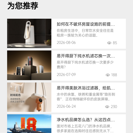
为您推荐
如何在不破坏房屋设施的前提下，挑选到合适的租房净水器
在租房生活中，日常饮水安全往往是
租房一族较为关心的话题。
2026-08-06
85
易开得厨下纯水机滤芯换一次要多少钱
易开得厨下纯水机滤芯换一次要多少
费用？
2026-07-09
188
易开得美肤沐浴过滤器，给肌肤纯净呵护
水中的余氯、铁锈和重金属等“隐形刺
客”，正在悄悄破坏你的皮肤屏障。
2026-06-24
230
净水机品牌怎么选？从这四点入手，避开90%的选购陷阱
面对市场上五花八门的净水机品牌，
很多家庭在选购时往往感到无从下