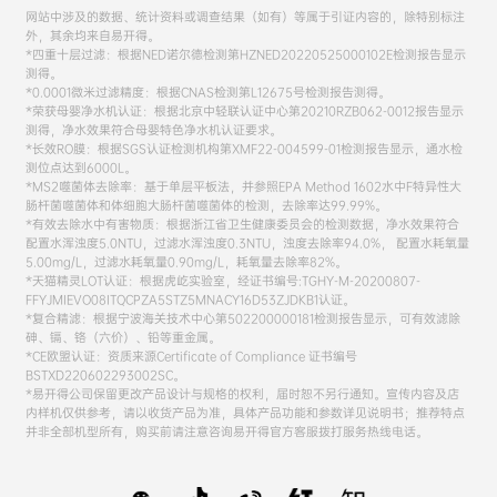
网站中涉及的数据、统计资料或调查结果（如有）等属于引证内容的，除特别标注
外，其余均来自易开得。
*四重十层过滤：根据NED诺尔德检测第HZNED20220525000102E检测报告显示
测得。
*0.0001微米过滤精度：根据CNAS检测第L12675号检测报告测得。
*荣获母婴净水机认证：根据北京中轻联认证中心第20210RZB062-0012报告显示
测得，净水效果符合母婴特色净水机认证要求。
*长效RO膜：根据SGS认证检测机构第XMF22-004599-01检测报告显示，通水检
测位点达到6000L。
*MS2噬菌体去除率：基于单层平板法，并参照EPA Method 1602水中F特异性大
肠杆菌噬菌体和体细胞大肠杆菌噬菌体的检测，去除率达99.99%。
*有效去除水中有害物质：根据浙江省卫生健康委员会的检测数据，净水效果符合
配置水浑浊度5.0NTU，过滤水浑浊度0.3NTU，浊度去除率94.0%， 配置水耗氧量
5.00mg/L，过滤水耗氧量0.90mg/L，耗氧量去除率82%。
*天猫精灵LOT认证：根据虎屹实验室，经证书编号:TGHY-M-20200807-
FFYJMIEVO08ITQCPZA5STZ5MNACY16D53ZJDKB1认证。
*复合精滤：根据宁波海关技术中心第502200000181检测报告显示，可有效滤除
砷、镉、铬（六价）、铅等重金属。
*CE欧盟认证：资质来源Certificate of Compliance 证书编号
BSTXD220602293002SC。
*易开得公司保留更改产品设计与规格的权利，届时恕不另行通知。宣传内容及店
内样机仅供参考，请以收货产品为准，具体产品功能和参数详见说明书；推荐特点
并非全部机型所有，购买前请注意咨询易开得官方客服拨打服务热线电话。