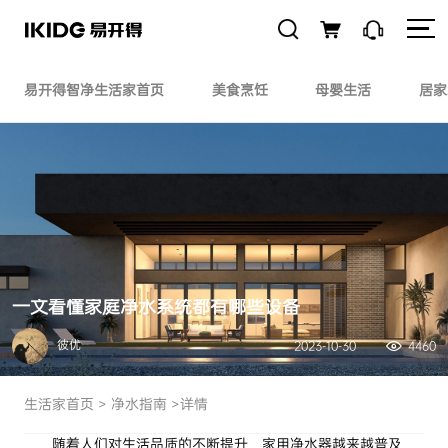
易开得智净生活家首页
美食烹饪
母婴生活
居家
一文看懂家庭净水系统都有哪些设备
彼优
2023-10-30
4460
生活家首页
>
净水指南
>详情
随着人们对生活品质的不断提升，家用净水器越来越普及