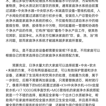
术，通过多级分离和处理技术有效截留水中的杂质、污染物和有
害物质，净化水质达到可直饮的效果。通常家庭净水系统由前置
过滤器+中央净水器+中央软水机+末端直饮设备+管线机组成，入
户水阀处的前置过滤器可进行初步分离，安装在入户总管处的中
央净水器是家庭净水系统的核心，不仅能有效过滤自来水中的细
菌微生物、铁锈、胶体等水中污物，同时起着统一管理和协调各
个净水产品的作用，它有序“组织”着各个净水产品工作，使其各
司其职、层层净化。从而全方位解决家庭的“饮、食、洗、浴”用
水问题，故而家庭净水系统才被越来越多家庭所喜爱。
那么，是不是这些设备都需要安装呢?不全是。不同家庭可以
根据自己的需求选择自己的家庭净水系统搭配方案。
预算充足、日净水量大的大家庭可以选择前置+中央+软水
+末端的方案，不仅有两级基础过滤，可以有效保护管道和涉水
设备，还兼顾了生活用水和饮用水的处理，功能最为完善，属于
一步到位，后期不需要再加装设备，只需要替换滤芯、耗材就行
了。像易开得旗下的MB5前置过滤器+K1H中央净水机+H1H全屋
软水机+V7 1000G纯净直饮机+MG5管线机的家庭净水系统搭配
就是一个不错的选择，能满足全家每一个出水口水质被净化，帮
助用户在家庭终端把控全屋水质的卫生安全问题。并且易开得品
牌全面的售后服务和良好的口碑，还能够为用户提供可靠的保