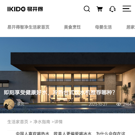
易开得智净生活家首页
美食烹饪
母婴生活
居家
即刻享受健康好水，冷热台式饮水机推荐哪种？
彼优
2023-10-27
2964
生活家首页
>
净水指南
>详情
中国人喜欢喝热水，欧美人更偏爱喝冰水，为什么会存在这