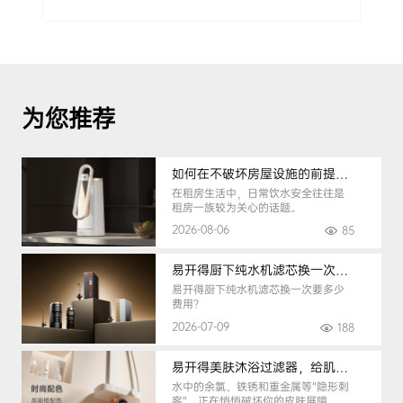
为您推荐
如何在不破坏房屋设施的前提下，挑选到合适的租房净水器
在租房生活中，日常饮水安全往往是
租房一族较为关心的话题。
2026-08-06
85
易开得厨下纯水机滤芯换一次要多少钱
易开得厨下纯水机滤芯换一次要多少
费用？
2026-07-09
188
易开得美肤沐浴过滤器，给肌肤纯净呵护
水中的余氯、铁锈和重金属等“隐形刺
客”，正在悄悄破坏你的皮肤屏障。