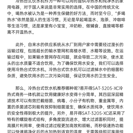
冷热台式饮水机作为一种可以同时提供冷热水和纯净水的家
用电器，对于国人来说是非常实用的选择。在中国的传统文化
中，喝热水被认为是一种养生保健的好方法，而时至今日，“多喝
热水”依然是国人的生活习惯。无论是早起喝温水、泡茶、冲咖啡
等生活习惯，还是家里有小宝宝，冲奶粉、做辅食、直接喝等都
离不开温热水。
此外，自来水的供应系统从水厂到用户家中需要经过漫长的
运输过程，包括超长的输水管网和高楼水塔、水箱等设施。在运
输过程中，如果输水管网存在问题，就会导致二次污染，使水龙
头的出水质量不适合饮用。为了确保饮用水安全，我们可以选择
使用冷热台式饮水机。冷热台式饮水机可以过滤掉水中的细菌和
杂质，避免饮用水的二次污染问题，保证饮用水的卫生安全。
那么，冷热台式饮水机推荐哪种呢?易开得SAT-3205-XC冷
热式商务一体机就让饮用健康好水变得十分简单。其四层深层精
滤技术可以有效拦截细菌、病毒、小分子有机物、重金属等，内
置的杀菌滤芯则能有效抑制细菌滋生，确保水质纯净，使饮用水
的安全性得到极大的提升。另外，易开得SAT-3205-XC还采用了
特有的螺旋卷式结构，多角度旋流进水，增大过滤面积同时，提
高膜片利用率，使得过滤过程更加高效和顺畅。而秒级速热功能
可以快速将净化后的水加热到适宜的温度，无需等待即可享用纯