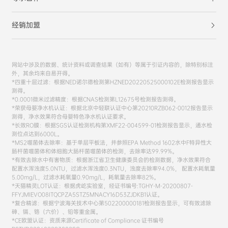
经销加盟
网站中涉及的数据、统计资料或调查结果（如有）等属于引证内容的，除特别标注
外，其余均来自易开得。
*四重十层过滤：根据NED诺尔德检测第HZNED20220525000102E检测报告显示
测得。
*0.0001微米过滤精度：根据CNAS检测第L12675号检测报告测得。
*荣获母婴净水机认证：根据北京中轻联认证中心第20210RZB062-0012报告显示
测得，净水效果符合母婴特色净水机认证要求。
*长效RO膜：根据SGS认证检测机构第XMF22-004599-01检测报告显示，通水检
测位点达到6000L。
*MS2噬菌体去除率：基于单层平板法，并参照EPA Method 1602水中F特异性大
肠杆菌噬菌体和体细胞大肠杆菌噬菌体的检测，去除率达99.99%。
*有效去除水中有害物质：根据浙江省卫生健康委员会的检测数据，净水效果符合
配置水浑浊度5.0NTU，过滤水浑浊度0.3NTU，浊度去除率94.0%， 配置水耗氧量
5.00mg/L，过滤水耗氧量0.90mg/L，耗氧量去除率82%。
*天猫精灵LOT认证：根据虎屹实验室，经证书编号:TGHY-M-20200807-
FFYJMIEVO08ITQCPZA5STZ5MNACY16D53ZJDKB1认证。
*复合精滤：根据宁波海关技术中心第502200000181检测报告显示，可有效滤除
砷、镉、铬（六价）、铅等重金属。
*CE欧盟认证：资质来源Certificate of Compliance 证书编号