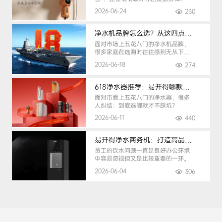
2026-06-24
230
净水机品牌怎么选？从这四点入手，避开90%的选购陷阱
面对市场上五花八门的净水机品牌，
很多家庭在选购时往往感到无从下
手。
2026-06-18
274
618净水器推荐：易开得哪款最适合你？
面对市面上五花八门的净水器，很多
人纠结：到底选哪款才不踩坑？
2026-06-11
440
易开得净水商务机：打造高品质办公健康饮水环境
员工的饮水问题一直是良好办公环境
中容易忽视但又是比较重要的一环。
2026-06-04
306