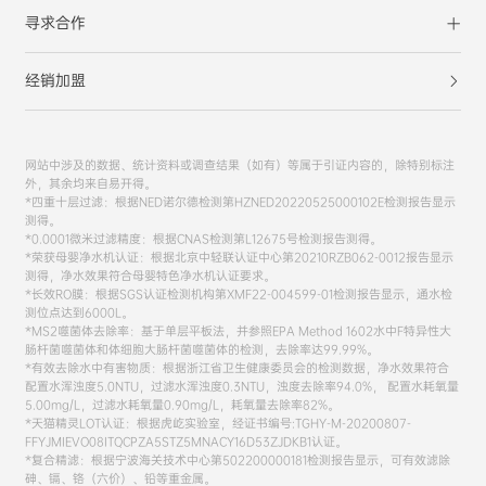
寻求合作
经销加盟
网站中涉及的数据、统计资料或调查结果（如有）等属于引证内容的，除特别标注
外，其余均来自易开得。
*四重十层过滤：根据NED诺尔德检测第HZNED20220525000102E检测报告显示
测得。
*0.0001微米过滤精度：根据CNAS检测第L12675号检测报告测得。
*荣获母婴净水机认证：根据北京中轻联认证中心第20210RZB062-0012报告显示
测得，净水效果符合母婴特色净水机认证要求。
*长效RO膜：根据SGS认证检测机构第XMF22-004599-01检测报告显示，通水检
测位点达到6000L。
*MS2噬菌体去除率：基于单层平板法，并参照EPA Method 1602水中F特异性大
肠杆菌噬菌体和体细胞大肠杆菌噬菌体的检测，去除率达99.99%。
*有效去除水中有害物质：根据浙江省卫生健康委员会的检测数据，净水效果符合
配置水浑浊度5.0NTU，过滤水浑浊度0.3NTU，浊度去除率94.0%， 配置水耗氧量
5.00mg/L，过滤水耗氧量0.90mg/L，耗氧量去除率82%。
*天猫精灵LOT认证：根据虎屹实验室，经证书编号:TGHY-M-20200807-
FFYJMIEVO08ITQCPZA5STZ5MNACY16D53ZJDKB1认证。
*复合精滤：根据宁波海关技术中心第502200000181检测报告显示，可有效滤除
砷、镉、铬（六价）、铅等重金属。