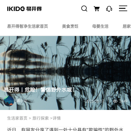
易开得智净生活家首页
美食烹饪
母婴生活
居家
易开得｜危险！警惕野外水域！
蒋小花
2023-06-07
2449
生活家首页
>
旅行探索
>详情
近日，有网友分享了遇到一处十分具有“欺骗性”的野外水