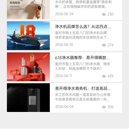
水中的余氯、铁锈和重金属等“隐形刺
客”，正在悄悄破坏你的皮肤屏障。
2026-06-24
230
净水机品牌怎么选？从这四点入手，避开90%的选购陷阱
面对市场上五花八门的净水机品牌，
很多家庭在选购时往往感到无从下
手。
2026-06-18
274
618净水器推荐：易开得哪款最适合你？
面对市面上五花八门的净水器，很多
人纠结：到底选哪款才不踩坑？
2026-06-11
439
易开得净水商务机：打造高品质办公健康饮水环境
员工的饮水问题一直是良好办公环境
中容易忽视但又是比较重要的一环。
2026-06-04
306