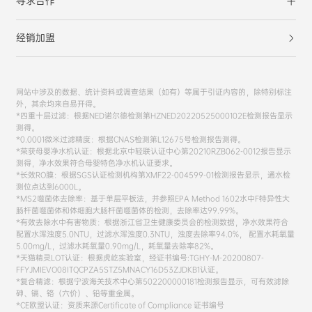
寻求合作
经销加盟
网站中涉及的数据、统计资料或调查结果（如有）等属于引证内容的，除特别标注
外，其余均来自易开得。
*四重十层过滤：根据NED诺尔德检测第HZNED20220525000102E检测报告显示
测得。
*0.0001微米过滤精度：根据CNAS检测第L12675号检测报告测得。
*荣获母婴净水机认证：根据北京中轻联认证中心第20210RZB062-0012报告显示
测得，净水效果符合母婴特色净水机认证要求。
*长效RO膜：根据SGS认证检测机构第XMF22-004599-01检测报告显示，通水检
测位点达到6000L。
*MS2噬菌体去除率：基于单层平板法，并参照EPA Method 1602水中F特异性大
肠杆菌噬菌体和体细胞大肠杆菌噬菌体的检测，去除率达99.99%。
*有效去除水中有害物质：根据浙江省卫生健康委员会的检测数据，净水效果符合
配置水浑浊度5.0NTU，过滤水浑浊度0.3NTU，浊度去除率94.0%， 配置水耗氧量
5.00mg/L，过滤水耗氧量0.90mg/L，耗氧量去除率82%。
*天猫精灵LOT认证：根据虎屹实验室，经证书编号:TGHY-M-20200807-
FFYJMIEVO08ITQCPZA5STZ5MNACY16D53ZJDKB1认证。
*复合精滤：根据宁波海关技术中心第502200000181检测报告显示，可有效滤除
砷、镉、铬（六价）、铅等重金属。
*CE欧盟认证：资质来源Certificate of Compliance 证书编号