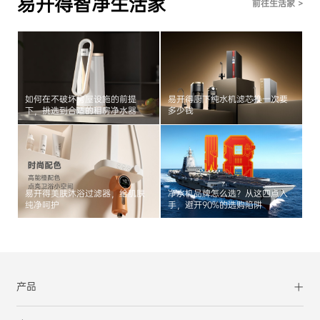
易开得智净生活家
前往生活家 >
如何在不破坏房屋设施的前提
易开得厨下纯水机滤芯换一次要
下，挑选到合适的租房净水器
多少钱
易开得美肤沐浴过滤器，给肌肤
净水机品牌怎么选？从这四点入
纯净呵护
手，避开90%的选购陷阱
产品