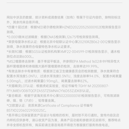
网站中涉及的数据、统计资料或调查结果（如有）等属于引证内容的，除特别标注
外，其余均来自易开得。
*四重十层过滤：根据NED诺尔德检测第HZNED20220525000102E检测报告显示
测得。
*0.0001微米过滤精度：根据CNAS检测第L12675号检测报告测得。
*荣获母婴净水机认证：根据北京中轻联认证中心第20210RZB062-0012报告显示
测得，净水效果符合母婴特色净水机认证要求。
*长效RO膜：根据SGS认证检测机构第XMF22-004599-01检测报告显示，通水检
测位点达到6000L。
*MS2噬菌体去除率：基于单层平板法，并参照EPA Method 1602水中F特异性大
肠杆菌噬菌体和体细胞大肠杆菌噬菌体的检测，去除率达99.99%。
*有效去除水中有害物质：根据浙江省卫生健康委员会的检测数据，净水效果符合
配置水浑浊度5.0NTU，过滤水浑浊度0.3NTU，浊度去除率94.0%， 配置水耗氧量
5.00mg/L，过滤水耗氧量0.90mg/L，耗氧量去除率82%。
*天猫精灵LOT认证：根据虎屹实验室，经证书编号:TGHY-M-20200807-
FFYJMIEVO08ITQCPZA5STZ5MNACY16D53ZJDKB1认证。
*复合精滤：根据宁波海关技术中心第502200000181检测报告显示，可有效滤除
砷、镉、铬（六价）、铅等重金属。
*CE欧盟认证：资质来源Certificate of Compliance 证书编号
BSTXD220602293002SC。
*易开得公司保留更改产品设计与规格的权利，届时恕不另行通知。宣传内容及店
内样机仅供参考，请以收货产品为准，具体产品功能和参数详见说明书；推荐特点
并非全部机型所有，购买前请注意咨询易开得官方客服拨打服务热线电话。