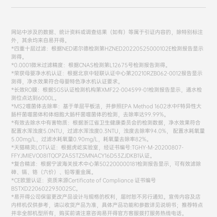
网站中涉及的数据、统计资料或调查结果（如有）等属于引证内容的，除特别标注
外，其余均来自易开得。
*四重十层过滤：根据NED诺尔德检测第HZNED20220525000102E检测报告显示
测得。
*0.0001微米过滤精度：根据CNAS检测第L12675号检测报告测得。
*荣获母婴净水机认证：根据北京中轻联认证中心第20210RZB062-0012报告显示
测得，净水效果符合母婴特色净水机认证要求。
*长效RO膜：根据SGS认证检测机构第XMF22-004599-01检测报告显示，通水检
测位点达到6000L。
*MS2噬菌体去除率：基于单层平板法，并参照EPA Method 1602水中F特异性大
肠杆菌噬菌体和体细胞大肠杆菌噬菌体的检测，去除率达99.99%。
*有效去除水中有害物质：根据浙江省卫生健康委员会的检测数据，净水效果符合
配置水浑浊度5.0NTU，过滤水浑浊度0.3NTU，浊度去除率94.0%， 配置水耗氧量
5.00mg/L，过滤水耗氧量0.90mg/L，耗氧量去除率82%。
*天猫精灵LOT认证：根据虎屹实验室，经证书编号:TGHY-M-20200807-
FFYJMIEVO08ITQCPZA5STZ5MNACY16D53ZJDKB1认证。
*复合精滤：根据宁波海关技术中心第502200000181检测报告显示，可有效滤除
砷、镉、铬（六价）、铅等重金属。
*CE欧盟认证：资质来源Certificate of Compliance 证书编号
BSTXD220602293002SC。
*易开得公司保留更改产品设计与规格的权利，届时恕不另行通知。宣传内容及店
内样机仅供参考，请以收货产品为准，具体产品功能和参数详见说明书；推荐特点
并非全部机型所有，购买前请注意咨询易开得官方客服拨打服务热线电话。