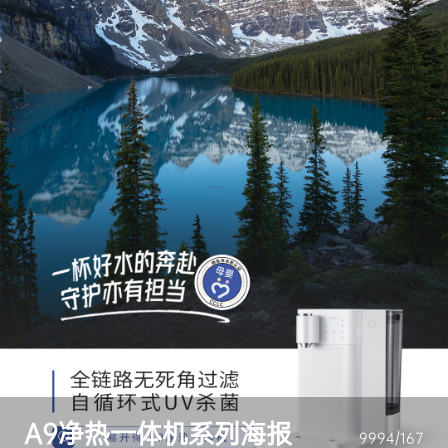
A9净热一体机系列海报
9994/167