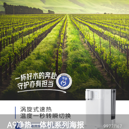
A9净热一体机系列海报
9977/167