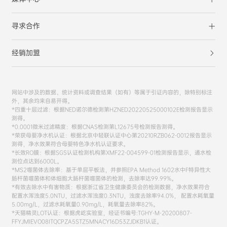
寻求合作
经销加盟
网站中涉及的数据、统计资料或调查结果（如有）等属于引证内容的，除特别标注
外，其余均来自易开得。
*四重十层过滤：根据NED诺尔德检测第HZNED20220525000102E检测报告显示
测得。
*0.0001微米过滤精度：根据CNAS检测第L12675号检测报告测得。
*荣获母婴净水机认证：根据北京中轻联认证中心第20210RZB062-0012报告显示
测得，净水效果符合母婴特色净水机认证要求。
*长效RO膜：根据SGS认证检测机构第XMF22-004599-01检测报告显示，通水检
测位点达到6000L。
*MS2噬菌体去除率：基于单层平板法，并参照EPA Method 1602水中F特异性大
肠杆菌噬菌体和体细胞大肠杆菌噬菌体的检测，去除率达99.99%。
*有效去除水中有害物质：根据浙江省卫生健康委员会的检测数据，净水效果符合
配置水浑浊度5.0NTU，过滤水浑浊度0.3NTU，浊度去除率94.0%， 配置水耗氧量
5.00mg/L，过滤水耗氧量0.90mg/L，耗氧量去除率82%。
*天猫精灵LOT认证：根据虎屹实验室，经证书编号:TGHY-M-20200807-
FFYJMIEVO08ITQCPZA5STZ5MNACY16D53ZJDKB1认证。