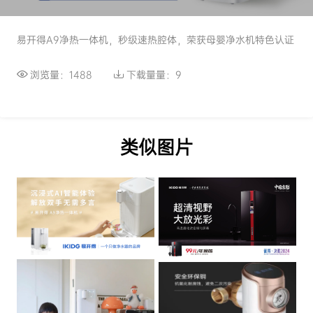
易开得A9净热一体机，秒级速热腔体，荣获母婴净水机特色认证
浏览量：1488
下载量量：9
类似图片