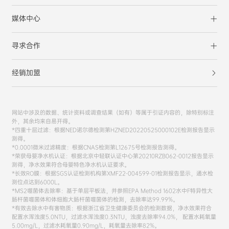
媒体中心
寻求合作
经销加盟
网站中涉及的数据、统计资料或调查结果（如有）等属于引证内容的，除特别标注
外，其余均来自易开得。
*四重十层过滤：根据NED诺尔德检测第HZNED20220525000102E检测报告显示
测得。
*0.0001微米过滤精度：根据CNAS检测第L12675号检测报告测得。
*荣获母婴净水机认证：根据北京中轻联认证中心第20210RZB062-0012报告显示
测得，净水效果符合母婴特色净水机认证要求。
*长效RO膜：根据SGS认证检测机构第XMF22-004599-01检测报告显示，通水检
测位点达到6000L。
*MS2噬菌体去除率：基于单层平板法，并参照EPA Method 1602水中F特异性大
肠杆菌噬菌体和体细胞大肠杆菌噬菌体的检测，去除率达99.99%。
*有效去除水中有害物质：根据浙江省卫生健康委员会的检测数据，净水效果符合
配置水浑浊度5.0NTU，过滤水浑浊度0.3NTU，浊度去除率94.0%， 配置水耗氧量
5.00mg/L，过滤水耗氧量0.90mg/L，耗氧量去除率82%。