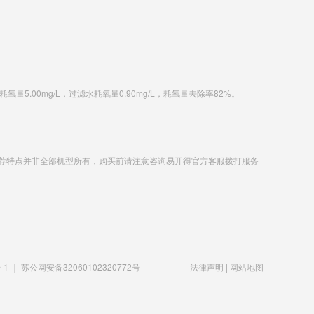
5.00mg/L，过滤水耗氧量0.90mg/L，耗氧量去除率82%。
荐特点并非全部机型所有，购买前请注意咨询易开得官方客服拨打服务
-1
｜
苏公网安备32060102320772号
法律声明
|
网站地图