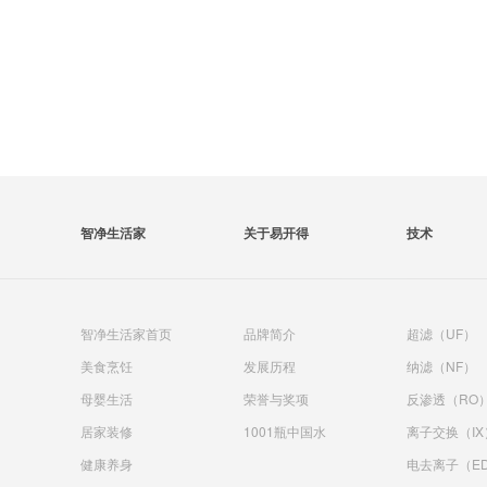
智净生活家
关于易开得
技术
智净生活家首页
品牌简介
超滤（UF）
美食烹饪
发展历程
纳滤（NF）
母婴生活
荣誉与奖项
反渗透（RO
居家装修
1001瓶中国水
离子交换（IX
健康养身
电去离子（ED