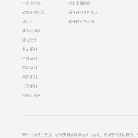
中央净水机
拼多多旗舰店
矽藻瓷净水器
易开得抖音旗舰店
滤水壶
易开得官方商城
前置过滤器
滤芯配件
非遗系列
生肖系列
慕萨系列
天鹅系列
母婴系列
指挥官系列
网站中涉及的数据、统计资料或调查结果（如有）等属于引证内容的，