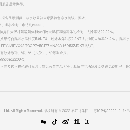
E检测报告显示测得。
0012报告显示测得，净水效果符合母婴特色净水机认证要求。
显示，通水检测位点达到6000L。
2水中F特异性大肠杆菌噬菌体和体细胞大肠杆菌噬菌体的检测，去除率达99.99%。
配置水浑浊度5.0NTU，过滤水浑浊度0.3NTU，浊度去除率94.0%， 配置水耗氧量
JMIEVO08ITQCPZA5STZ5MNACY16D53ZJDKB1认证。
示，可有效滤除砷、镉、铬（六价）、铅等重金属。
0602293002SC。
传内容及店内样机仅供参考，请以收货产品为准，具体产品功能和参数详见说明书；推
Co., Ltd. All Rights Reserved. 版权所有 © 2022 易开得集团
｜
苏ICP备2022012184号