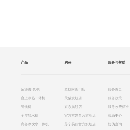
产品
购买
服务与帮助
反渗透RO机
查找附近门店
服务首页
台上净热一体机
天猫旗舰店
服务政策
管线机
京东旗舰店
服务收费标准
全屋软水机
官方京东自营旗舰店
帮助中心
商务净饮水一体机
苏宁易购官方旗舰店
防伪查询