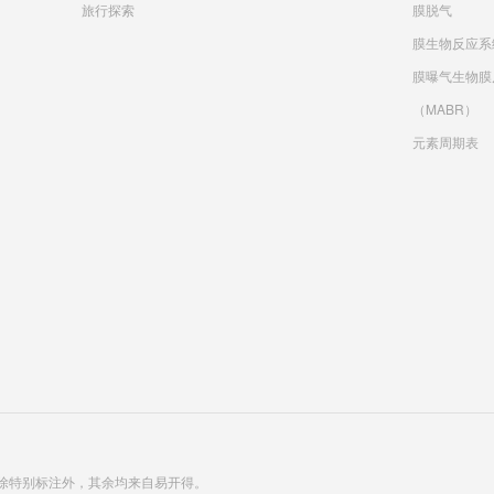
旅行探索
膜脱气
膜生物反应系
膜曝气生物膜
（MABR）
元素周期表
除特别标注外，其余均来自易开得。