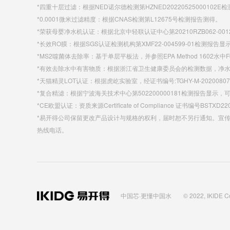
*四重十层过滤：根据NED诺尔德检测第HZNED20220525000102
*0.0001微米过滤精度：根据CNAS检测第L12675号检测报告测得。
*荣获母婴净水机认证：根据北京中轻联认证中心第20210RZB062-
*长效RO膜：根据SGS认证检测机构第XMF22-004599-01检测报告
*MS2噬菌体去除率：基于单层平板法，并参照EPA Method 160
*有效去除水中有害物质：根据浙江省卫生健康委员会的检测数据，净水效果符合
*天猫精灵LOT认证：根据虎屹实验室，经证书编号:TGHY-M-20200807-FFY
*复合精滤：根据宁波海关技术中心第502200000181检测报告显
*CE欧盟认证：资质来源Certificate of Compliance 证书编号BSTXD22
*易开得公司保留更改产品设计与规格的权利，届时恕不另行通知。宣
热线电话。
中国芯·更懂中国水
© 2022, IKIDE 