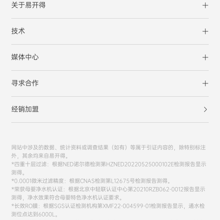
关于易开得
技术
媒体中心
寻求合作
经销加盟
网站中涉及的数据、统计资料或调查结果（如有）等属于引证内容的，除特别标注
外，其余均来自易开得。
*四重十层过滤：根据NED诺尔德检测第HZNED20220525000102E检测报告显示
测得。
*0.0001微米过滤精度：根据CNAS检测第L12675号检测报告测得。
*荣获母婴净水机认证：根据北京中轻联认证中心第20210RZB062-0012报告显示
测得，净水效果符合母婴特色净水机认证要求。
*长效RO膜：根据SGS认证检测机构第XMF22-004599-01检测报告显示，通水检
测位点达到6000L。