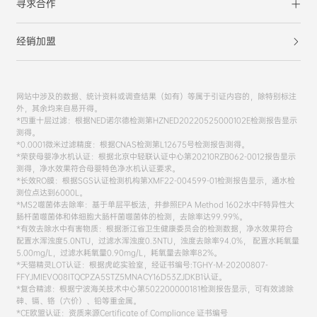
寻求合作
经销加盟
网站中涉及的数据、统计资料或调查结果（如有）等属于引证内容的，除特别标注
外，其余均来自易开得。
*四重十层过滤：根据NED诺尔德检测第HZNED20220525000102E检测报告显示
测得。
*0.0001微米过滤精度：根据CNAS检测第L12675号检测报告测得。
*荣获母婴净水机认证：根据北京中轻联认证中心第20210RZB062-0012报告显示
测得，净水效果符合母婴特色净水机认证要求。
*长效RO膜：根据SGS认证检测机构第XMF22-004599-01检测报告显示，通水检
测位点达到6000L。
*MS2噬菌体去除率：基于单层平板法，并参照EPA Method 1602水中F特异性大
肠杆菌噬菌体和体细胞大肠杆菌噬菌体的检测，去除率达99.99%。
*有效去除水中有害物质：根据浙江省卫生健康委员会的检测数据，净水效果符合
配置水浑浊度5.0NTU，过滤水浑浊度0.3NTU，浊度去除率94.0%， 配置水耗氧量
5.00mg/L，过滤水耗氧量0.90mg/L，耗氧量去除率82%。
*天猫精灵LOT认证：根据虎屹实验室，经证书编号:TGHY-M-20200807-
FFYJMIEVO08ITQCPZA5STZ5MNACY16D53ZJDKB1认证。
*复合精滤：根据宁波海关技术中心第502200000181检测报告显示，可有效滤除
砷、镉、铬（六价）、铅等重金属。
*CE欧盟认证：资质来源Certificate of Compliance 证书编号