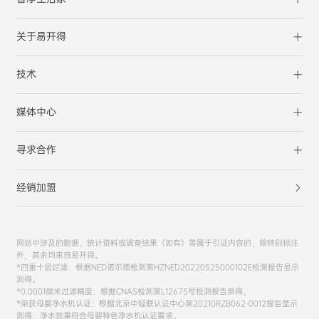
关于易开得
技术
媒体中心
寻求合作
经销加盟
网站中涉及的数据、统计资料或调查结果（如有）等属于引证内容的，除特别标注
外，其余均来自易开得。
*四重十层过滤：根据NED诺尔德检测第HZNED20220525000102E检测报告显示
测得。
*0.0001微米过滤精度：根据CNAS检测第L12675号检测报告测得。
*荣获母婴净水机认证：根据北京中轻联认证中心第20210RZB062-0012报告显示
测得，净水效果符合母婴特色净水机认证要求。