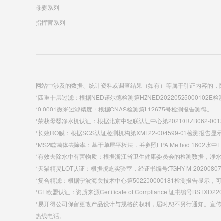
母婴系列
指挥官系列
网站中涉及的数据、统计资料或调查结果（如有）等属于引证内容的，
*四重十层过滤：根据NED诺尔德检测第HZNED20220525000102
*0.0001微米过滤精度：根据CNAS检测第L12675号检测报告测得。
*荣获母婴净水机认证：根据北京中轻联认证中心第20210RZB062-
*长效RO膜：根据SGS认证检测机构第XMF22-004599-01检测报告
*MS2噬菌体去除率：基于单层平板法，并参照EPA Method 160
*有效去除水中有害物质：根据浙江省卫生健康委员会的检测数据，净水效果符合
*天猫精灵LOT认证：根据虎屹实验室，经证书编号:TGHY-M-20200807-FFY
*复合精滤：根据宁波海关技术中心第502200000181检测报告显
*CE欧盟认证：资质来源Certificate of Compliance 证书编号BSTXD22
*易开得公司保留更改产品设计与规格的权利，届时恕不另行通知。宣
热线电话。