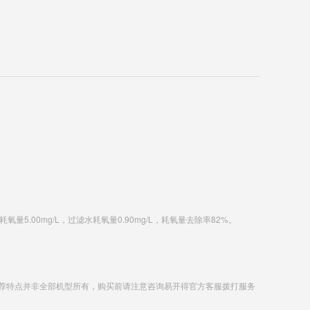
5.00mg/L，过滤水耗氧量0.90mg/L，耗氧量去除率82%。
荐特点并非全部机型所有，购买前请注意咨询易开得官方客服拨打服务