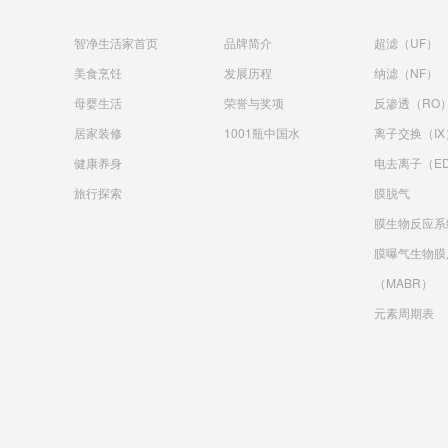
智净生活家首页
品牌简介
超滤（UF）
美食烹饪
发展历程
纳滤（NF）
母婴生活
荣誉与奖项
反渗透（RO
居家装修
1001瓶中国水
离子交换（IX
健康养身
电去离子（ED
旅行探索
膜脱气
膜生物反应系
膜曝气生物膜
（MABR）
元素周期表