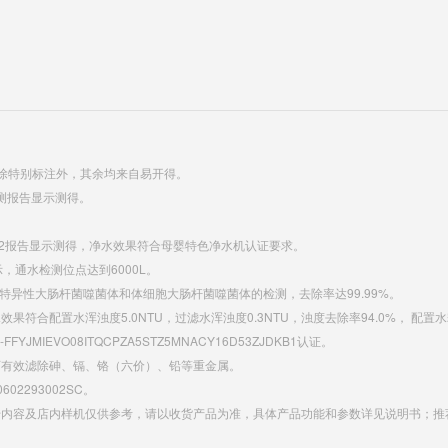
除特别标注外，其余均来自易开得。
E检测报告显示测得。
0012报告显示测得，净水效果符合母婴特色净水机认证要求。
显示，通水检测位点达到6000L。
2水中F特异性大肠杆菌噬菌体和体细胞大肠杆菌噬菌体的检测，去除率达99.99%。
配置水浑浊度5.0NTU，过滤水浑浊度0.3NTU，浊度去除率94.0%， 配置水耗氧量
JMIEVO08ITQCPZA5STZ5MNACY16D53ZJDKB1认证。
示，可有效滤除砷、镉、铬（六价）、铅等重金属。
0602293002SC。
传内容及店内样机仅供参考，请以收货产品为准，具体产品功能和参数详见说明书；推