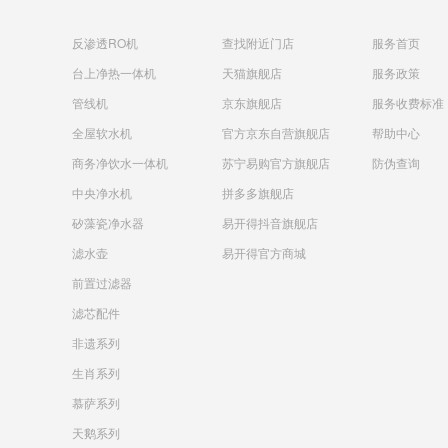
反渗透RO机
查找附近门店
服务首页
台上净热一体机
天猫旗舰店
服务政策
管线机
京东旗舰店
服务收费标准
全屋软水机
官方京东自营旗舰店
帮助中心
商务净饮水一体机
苏宁易购官方旗舰店
防伪查询
中央净水机
拼多多旗舰店
矽藻瓷净水器
易开得抖音旗舰店
滤水壶
易开得官方商城
前置过滤器
滤芯配件
非遗系列
生肖系列
慕萨系列
天鹅系列