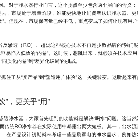
来风。对于净水器行业而言，这个拐点至少包含两个层面的含义：
过去，市场处于增量阶段，谁能更快地让消费者认识净水器、更
及”。但现在，市场保有量已经不低，重点变成了如何让现有用户“
当反渗透（RO）、超滤这些核心技术不再是少数品牌的“独门秘
容易陷入低效的“内卷”。这时候，想跳出来，就必须在技术应
同质化内卷”到“差异化破局”的挑战。
抓住了从“卖产品”到“塑造用户体验”这一关键转变。这听起来
”，更关乎“用”
渗透净水器，大家首先想到的功能就是解决“喝水”问题。这当
。而传统RO净水器在实际使用中暴露出两大短板。其一，出水
二，在产品设计初期就未考虑一些品质家电的净水需求，例如热