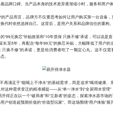
耗着品牌口碑。当产品本身的技术差异逐渐缩小时，服务和用户
护的产品而言，品牌方不仅要思考如何让用户购买第一台设备，
新换代时依然选择自己。这背后，是用户关系和品牌信任的重构
“99元换芯”补贴政策和“10年质保 只换不修”承诺，可以说
延长至5年，再配合“每年99元”的换芯补贴，大幅降低了用户的
质保 只换不修”的承诺，更是给消费者吃了一颗定心丸。这不仅
姿态。
不再满足于“能喝上干净水”的基础需求，而是追求“喝得健康、
这种需求变迁的精准捕捉——从“单一净水”到“全厨用水管理”，
，易开得正在以一个“破局者”和“立新者”的姿态，探索净水器市
用户创造超预期价值的“价值型玩家”。而这场围绕“用户体验”