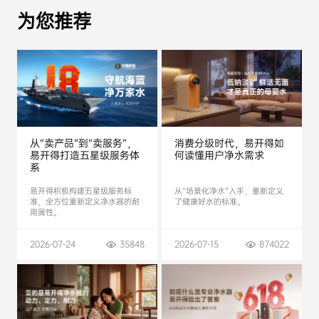
为您推荐
从“卖产品”到“卖服务”，
消费分级时代，易开得如
易开得打造五星级服务体
何读懂用户净水需求
系
易开得积极构建五星级服务标
从“场景化净水”入手，重新定义
准，全方位重新定义净水器的耐
了健康好水的标准。
用属性。
2026-07-24
35848
2026-07-15
874022