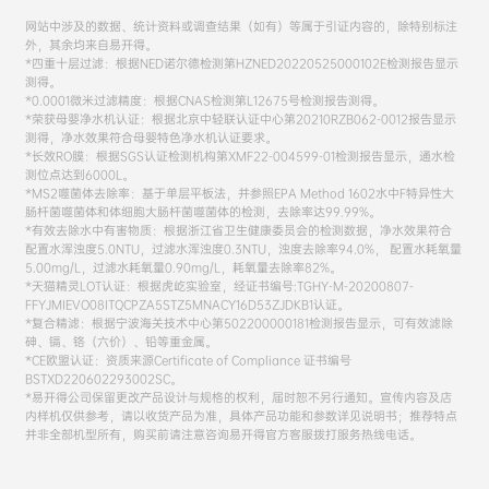
网站中涉及的数据、统计资料或调查结果（如有）等属于引证内容的，除特别标注
外，其余均来自易开得。
*四重十层过滤：根据NED诺尔德检测第HZNED20220525000102E检测报告显示
测得。
*0.0001微米过滤精度：根据CNAS检测第L12675号检测报告测得。
*荣获母婴净水机认证：根据北京中轻联认证中心第20210RZB062-0012报告显示
测得，净水效果符合母婴特色净水机认证要求。
*长效RO膜：根据SGS认证检测机构第XMF22-004599-01检测报告显示，通水检
测位点达到6000L。
*MS2噬菌体去除率：基于单层平板法，并参照EPA Method 1602水中F特异性大
肠杆菌噬菌体和体细胞大肠杆菌噬菌体的检测，去除率达99.99%。
*有效去除水中有害物质：根据浙江省卫生健康委员会的检测数据，净水效果符合
配置水浑浊度5.0NTU，过滤水浑浊度0.3NTU，浊度去除率94.0%， 配置水耗氧量
5.00mg/L，过滤水耗氧量0.90mg/L，耗氧量去除率82%。
*天猫精灵LOT认证：根据虎屹实验室，经证书编号:TGHY-M-20200807-
FFYJMIEVO08ITQCPZA5STZ5MNACY16D53ZJDKB1认证。
*复合精滤：根据宁波海关技术中心第502200000181检测报告显示，可有效滤除
砷、镉、铬（六价）、铅等重金属。
*CE欧盟认证：资质来源Certificate of Compliance 证书编号
BSTXD220602293002SC。
*易开得公司保留更改产品设计与规格的权利，届时恕不另行通知。宣传内容及店
内样机仅供参考，请以收货产品为准，具体产品功能和参数详见说明书；推荐特点
并非全部机型所有，购买前请注意咨询易开得官方客服拨打服务热线电话。