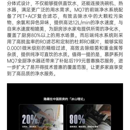
分体式设计，不仅能够提供直饮水，还能连接洗碗机、热
水器，满足更广泛的用水需求。MQ7的前端净水系统配
备了PET+ACF复合滤芯，有效去除水中的大颗粒污染
物、余氯和异色异味，提供高达12L/min的净水速度，与
自来水速度相媲美，为厨房涉水家电提供所需的净化水，
覆盖了厨房80%以上的用水场景。而后端纯水系统则采
用了高脱盐率的RO滤芯和定制的杜邦RO膜片，能够实现
0.0001微米级别的精细过滤，高效去除细菌和重金属等
杂质，提供纯净可直饮的水质。值得一提的是，慕萨系列
MQ7全厨净水器还带来了补贴后199元普惠换芯服务，进
一步扩大了易开得技术普惠的覆盖范围，让更多家庭享受
到了高品质的净水服务。