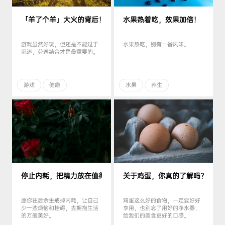
「羊了个羊」大火的背后！
水果热着吃，效果加倍！
游戏虽然好玩，但还是不能过于
水果热吃，别有一番风味。
沉迷，劳逸结合才是最重要的。
游戏
健康
水果
养生
停止内耗，把精力放在值得的事上 ！
关于鸡蛋，你真的了解吗？
愿你往后余生戒掉内耗，让自己
鸡蛋这么好的食物，一定要好好
少一些烦恼和挂碍，去拥抱生活
享用，也别忘了用好的净水器，
的万般美好。
给我们的美食更好的口感。