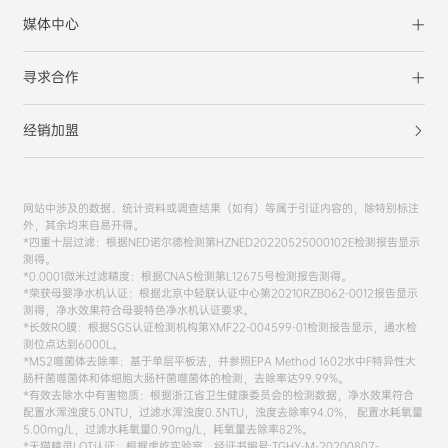
媒体中心
寻求合作
经销加盟
网站中涉及的数据、统计资料或调查结果（如有）等属于引证内容的，除特别标注
外，其余均来自易开得。
*四重十层过滤：根据NED诺尔德检测第HZNED20220525000102E检测报告显示
测得。
*0.0001微米过滤精度：根据CNAS检测第L12675号检测报告测得。
*荣获母婴净水机认证：根据北京中轻联认证中心第20210RZB062-0012报告显示
测得，净水效果符合母婴特色净水机认证要求。
*长效RO膜：根据SGS认证检测机构第XMF22-004599-01检测报告显示，通水检
测位点达到6000L。
*MS2噬菌体去除率：基于单层平板法，并参照EPA Method 1602水中F特异性大
肠杆菌噬菌体和体细胞大肠杆菌噬菌体的检测，去除率达99.99%。
*有效去除水中有害物质：根据浙江省卫生健康委员会的检测数据，净水效果符合
配置水浑浊度5.0NTU，过滤水浑浊度0.3NTU，浊度去除率94.0%， 配置水耗氧量
5.00mg/L，过滤水耗氧量0.90mg/L，耗氧量去除率82%。
*天猫精灵LOT认证：根据虎屹实验室，经证书编号:TGHY-M-20200807-