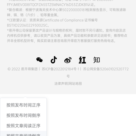
FFYJMIEVO08ITQCPZA5STZ5MNACY16D53ZJDKB1认证。
*复合精滤：根据宁波海关技术中心第502200000181检测报告显示，可有效滤除
砷、镉、铬（六价）、铅等重金属。
*CE欧盟认证：资质来源Certificate of Compliance 证书编号
BSTXD220602293002SC。
*易开得公司保留更改产品设计与规格的权利，届时恕不另行通知。宣传内容及店
内样机仅供参考，请以收货产品为准，具体产品功能和参数详见说明书；推荐特点
并非全部机型所有，购买前请注意咨询易开得官方客服拨打服务热线电话。
© 2022 易开得集团｜
苏ICP备2022012184号-1
｜
苏公网安备32060102320772
号
法律声明
|
网站地图
按照发布时间正序
按照发布时间倒序
按照文章阅读正序