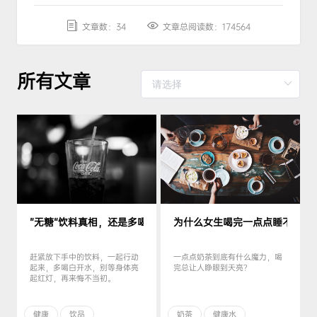
文章数：34
文章总阅读数：174564
所有文章
”无糖“饮料真相，还是多喝白开水吧！
为什么女生喝完一点点睡不着？
赶紧放下手中的饮料，一起行动
一点点奶茶到底有什么魔力，喝
起来，多喝白开水，别等身体亮
完总让人睁眼到天亮？
起红灯，再来悔不当初。
健康
饮品
奶茶
健康水