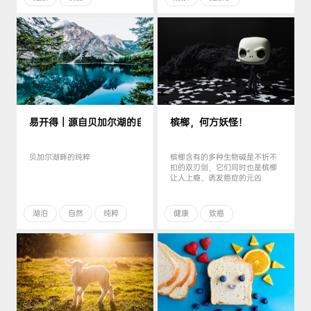
易开得｜源自贝加尔湖的自净灵感，探索纯粹！
槟榔，何方妖怪！
贝加尔湖畔的纯粹
槟榔含有的多种生物碱是不折不
扣的双刃剑，它们同时也是槟榔
让人上瘾、诱发癌症的元凶
湖泊
自然
纯粹
健康
致癌