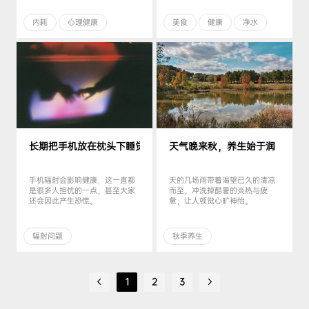
内耗
心理健康
美食
健康
净水
长期把手机放在枕头下睡觉，会发生什么 ？
天气晚来秋，养生始于润
手机辐射会影响健康，这一直都
天的几场雨带着渴望已久的清凉
是很多人担忧的一点，甚至大家
而至，冲洗掉酷暑的炎热与疲
还会因此产生恐慌。
惫，让人顿觉心旷神怡。
辐射问题
秋季养生
1
2
3