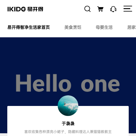
易开得智净生活家首页
美食烹饪
母婴生活
居家
于袅袅
喜欢收集各种漂亮小裙子，隐藏料理达人兼猫猫教教主