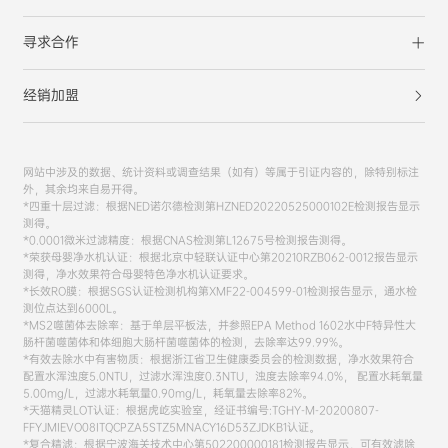
寻求合作
经销加盟
网站中涉及的数据、统计资料或调查结果（如有）等属于引证内容的，除特别标注
外，其余均来自易开得。
*四重十层过滤：根据NED诺尔德检测第HZNED20220525000102E检测报告显示
测得。
*0.0001微米过滤精度：根据CNAS检测第L12675号检测报告测得。
*荣获母婴净水机认证：根据北京中轻联认证中心第20210RZB062-0012报告显示
测得，净水效果符合母婴特色净水机认证要求。
*长效RO膜：根据SGS认证检测机构第XMF22-004599-01检测报告显示，通水检
测位点达到6000L。
*MS2噬菌体去除率：基于单层平板法，并参照EPA Method 1602水中F特异性大
肠杆菌噬菌体和体细胞大肠杆菌噬菌体的检测，去除率达99.99%。
*有效去除水中有害物质：根据浙江省卫生健康委员会的检测数据，净水效果符合
配置水浑浊度5.0NTU，过滤水浑浊度0.3NTU，浊度去除率94.0%， 配置水耗氧量
5.00mg/L，过滤水耗氧量0.90mg/L，耗氧量去除率82%。
*天猫精灵LOT认证：根据虎屹实验室，经证书编号:TGHY-M-20200807-
FFYJMIEVO08ITQCPZA5STZ5MNACY16D53ZJDKB1认证。
*复合精滤：根据宁波海关技术中心第502200000181检测报告显示，可有效滤除