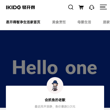
易开得智净生活家首页
美食烹饪
母婴生活
居家
会抓鱼的老默
最近风平浪静，鱼价暴跌0.01元