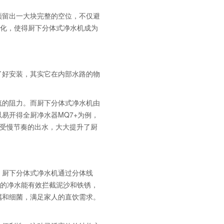
须留出一大块完整的空位，不仅避
优化，使得厨下分体式净水机成为
了好安装，其实它在内部水路的物
流的阻力。而厨下分体式净水机由
易开得全厨净水器MQ7+为例，
忍受慢节奏的出水，大大提升了厨
。厨下分体式净水机通过分体线
后的净水能有效拦截泥沙和铁锈，
属和细菌，满足家人的直饮需求。