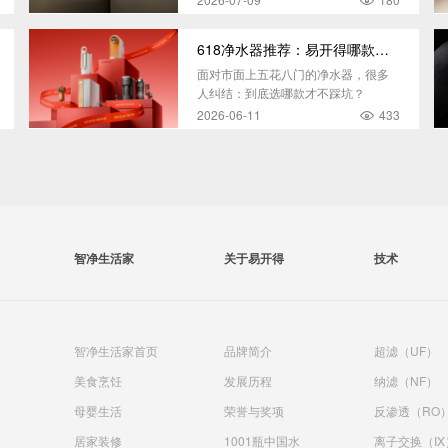
618净水器推荐：易开得哪款最适合你？
面对市面上五花八门的净水器，很多
人纠结：到底选哪款才不踩坑？
2026-06-11
433
智净生活家
关于易开得
技术
智净生活家首页
品牌简介
超滤（UF）
美食烹饪
发展历程
纳滤（NF）
母婴生活
荣誉与奖项
反渗透（RO
居家装修
1001瓶中国水
离子交换（IX