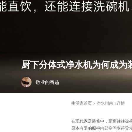
厨下分体式净水机为何成为
敬业的番茄
生活家首页
>
净水指南
>详情
在现代家居装修中，厨房往往被
原本有限的橱柜内部空间变得异