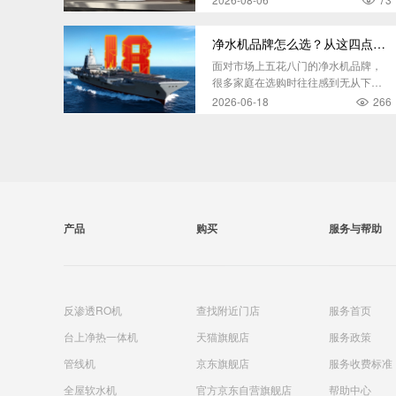
净水机品牌怎么选？从这四点入手，避开90%的选购陷阱
面对市场上五花八门的净水机品牌，
很多家庭在选购时往往感到无从下
手。
2026-06-18
266
产品
购买
服务与帮助
反渗透RO机
查找附近门店
服务首页
台上净热一体机
天猫旗舰店
服务政策
管线机
京东旗舰店
服务收费标准
全屋软水机
官方京东自营旗舰店
帮助中心