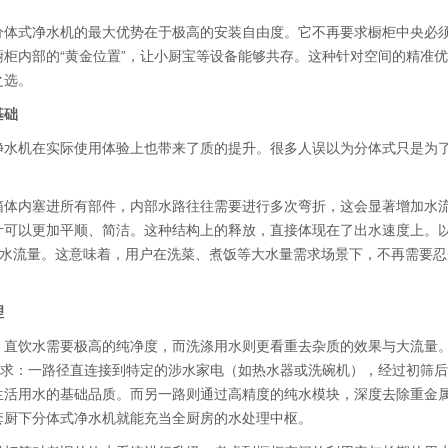
分体式净水机的最大优势在于极高的安装自由度。它不再要求橱柜中央必
柜内部的“黄金位置”，让小厨宝等设备能够共存。这种针对空间的精准
之选。
基础
净水机在实际使用体验上也带来了质的提升。很多人误以为分体式只是为
箱体内塞进所有部件，内部水路往往需要进行多次弯折，这会显著增加水
可以更加平顺、简洁。这种结构上的释放，直接体现在了出水速度上。以
超大净水流量。这意味着，用户在洗菜、煮饭等大水量需求场景下，不再需要
理
。直饮水需要极高的纯净度，而洗涤用水则更看重去杂质的效果与大流量
需求：一路径直连接到特定的涉水家电（如热水器或洗碗机），经过初筛
生活用水的基础品质。而另一路则通过高精度的纯水模块，深度去除重金
套厨下分体式净水机就能充当全厨房的水处理中枢。