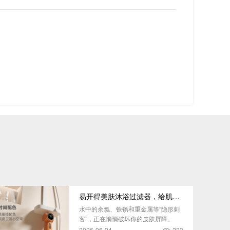
易开得美肤沐浴过滤器，给肌肤纯净呵护
水中的余氯、铁锈和重金属等“隐形刺
客”，正在悄悄破坏你的皮肤屏障。
2026-06-24
223