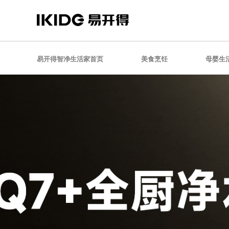
易开得智净生活家首页
美食烹饪
母婴生