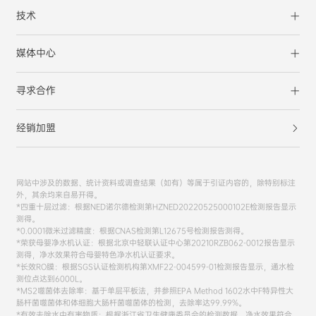
技术
媒体中心
寻求合作
经销加盟
网站中涉及的数据、统计资料或调查结果（如有）等属于引证内容的，除特别标注
外，其余均来自易开得。
*四重十层过滤：根据NED诺尔德检测第HZNED20220525000102E检测报告显示
测得。
*0.0001微米过滤精度：根据CNAS检测第L12675号检测报告测得。
*荣获母婴净水机认证：根据北京中轻联认证中心第20210RZB062-0012报告显示
测得，净水效果符合母婴特色净水机认证要求。
*长效RO膜：根据SGS认证检测机构第XMF22-004599-01检测报告显示，通水检
测位点达到6000L。
*MS2噬菌体去除率：基于单层平板法，并参照EPA Method 1602水中F特异性大
肠杆菌噬菌体和体细胞大肠杆菌噬菌体的检测，去除率达99.99%。
*有效去除水中有害物质：根据浙江省卫生健康委员会的检测数据，净水效果符合