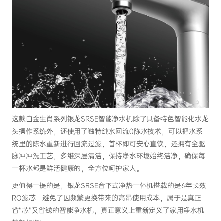
这款白金生肖系列银龙SRSE智能净水机除了具备特色智能化水龙
头操作系统外，还使用了独特纯水回流0陈水技术，可以把水系
统里的陈水重新进行回流过滤，首杯即可安心直饮，还拥有全驱
脉冲冲洗工艺，多维深层清洁，保持净水环境始终洁净，确保每
一杯水都是鲜活健康的，全方位呵护家人。
更值得一提的是，银龙SRSE台下式净热一体机搭载的是6年长效
RO滤芯，避免了因频繁更换带来的高昂使用成本，属于是真正
省“芯”又省钱的智能净水机，真正意义上重新定义了家用净水机