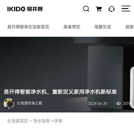
易开得智净生活家首页
美食烹饪
母婴生活
居家
易开得智能净水机，重新定义家用净水机新标准
比奇堡的海之霸
2024-06-20
2019
生活家首页
>
净水指南
>详情