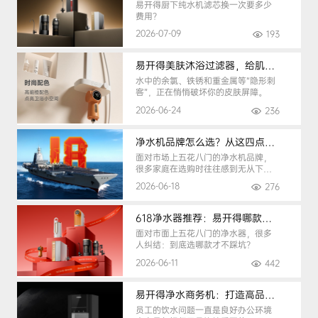
易开得厨下纯水机滤芯换一次要多少
费用？
2026-07-09
193
易开得美肤沐浴过滤器，给肌肤纯净呵护
水中的余氯、铁锈和重金属等“隐形刺
客”，正在悄悄破坏你的皮肤屏障。
2026-06-24
236
净水机品牌怎么选？从这四点入手，避开90%的选购陷阱
面对市场上五花八门的净水机品牌，
很多家庭在选购时往往感到无从下
手。
2026-06-18
276
618净水器推荐：易开得哪款最适合你？
面对市面上五花八门的净水器，很多
人纠结：到底选哪款才不踩坑？
2026-06-11
442
易开得净水商务机：打造高品质办公健康饮水环境
员工的饮水问题一直是良好办公环境