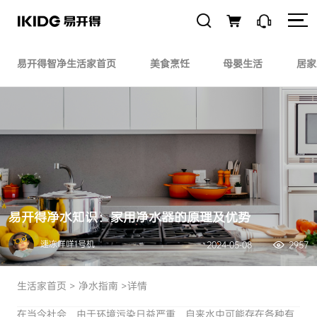
易开得智净生活家首页
美食烹饪
母婴生活
居家
易开得净水知识：家用净水器的原理及优势
速冻咩咩1号机
2024-05-08
2957
生活家首页
>
净水指南
>详情
在当今社会，由于环境污染日益严重，自来水中可能存在各种有