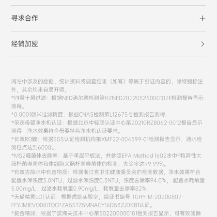
寻求合作
经销加盟
网站中涉及的数据、统计资料或调查结果（如有）等属于引证内容的，除特别标注
外，其余均来自易开得。
*四重十层过滤：根据NED诺尔德检测第HZNED20220525000102E检测报告显示
测得。
*0.0001微米过滤精度：根据CNAS检测第L12675号检测报告测得。
*荣获母婴净水机认证：根据北京中轻联认证中心第20210RZB062-0012报告显示
测得，净水效果符合母婴特色净水机认证要求。
*长效RO膜：根据SGS认证检测机构第XMF22-004599-01检测报告显示，通水检
测位点达到6000L。
*MS2噬菌体去除率：基于单层平板法，并参照EPA Method 1602水中F特异性大
肠杆菌噬菌体和体细胞大肠杆菌噬菌体的检测，去除率达99.99%。
*有效去除水中有害物质：根据浙江省卫生健康委员会的检测数据，净水效果符合
配置水浑浊度5.0NTU，过滤水浑浊度0.3NTU，浊度去除率94.0%， 配置水耗氧量
5.00mg/L，过滤水耗氧量0.90mg/L，耗氧量去除率82%。
*天猫精灵LOT认证：根据虎屹实验室，经证书编号:TGHY-M-20200807-
FFYJMIEVO08ITQCPZA5STZ5MNACY16D53ZJDKB1认证。
*复合精滤：根据宁波海关技术中心第502200000181检测报告显示，可有效滤除