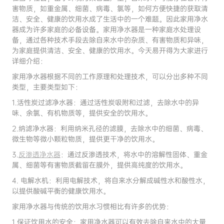
害物质，如重金属、细菌、病毒、氯等，如何方便快捷的获取清
洁、安全、健康的饮用水成了生活中的一个难题。因此家用净水
器成为许多家庭的必备设备。家用净水器是一种家庭水处理设
备，通过各种技术手段去除自来水中的杂质、有害物质和异味，
为家庭提供清洁、安全、健康的饮用水。今天易开得为大家进行
详细介绍：
家用净水器根据不同的工作原理和处理技术，可以分出多种不同
类型，主要类型如下：
1.活性炭过滤净水器：通过活性炭吸附和过滤，去除水中的异
味、余氯、有机物质等，提供安全的饮用水。
2.纳滤净水器：利用纳米孔径的滤膜，去除水中的细菌、病毒、
微生物等微小颗粒物质，提供更干净的饮用水。
3.
反渗透净水器
：通过反渗透技术，将水中的溶解性固体、重金
属、细菌等有害物质截留在膜外，提供高纯度的饮用水。
4. 电解水机：利用电解技术，将自来水分解成碱性水和酸性水，
以提供酸碱平衡的健康饮用水。
家用净水器与传统的饮用水习惯相比有许多的优势：
1.保证饮用水的安全：家用净水器可以有效去除自来水中的大量