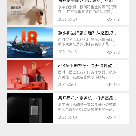
易开得美肤沐浴过滤器，给肌肤纯净呵护
水中的余氯、铁锈和重金属等“隐形刺
客”，正在悄悄破坏你的皮肤屏障。
2026-06-24
229
净水机品牌怎么选？从这四点入手，避开90%的选购陷阱
面对市场上五花八门的净水机品牌，
很多家庭在选购时往往感到无从下
手。
2026-06-18
272
618净水器推荐：易开得哪款最适合你？
面对市面上五花八门的净水器，很多
人纠结：到底选哪款才不踩坑？
2026-06-11
439
易开得净水商务机：打造高品质办公健康饮水环境
员工的饮水问题一直是良好办公环境
中容易忽视但又是比较重要的一环。
2026-06-04
304