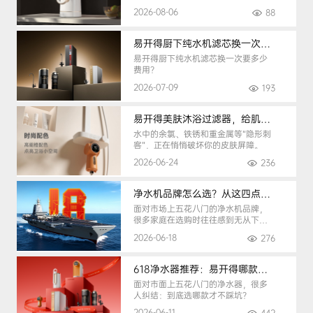
2026-08-06
88
易开得厨下纯水机滤芯换一次要多少钱
易开得厨下纯水机滤芯换一次要多少
费用？
2026-07-09
193
易开得美肤沐浴过滤器，给肌肤纯净呵护
水中的余氯、铁锈和重金属等“隐形刺
客”，正在悄悄破坏你的皮肤屏障。
2026-06-24
236
净水机品牌怎么选？从这四点入手，避开90%的选购陷阱
面对市场上五花八门的净水机品牌，
很多家庭在选购时往往感到无从下
手。
2026-06-18
276
618净水器推荐：易开得哪款最适合你？
面对市面上五花八门的净水器，很多
人纠结：到底选哪款才不踩坑？
2026-06-11