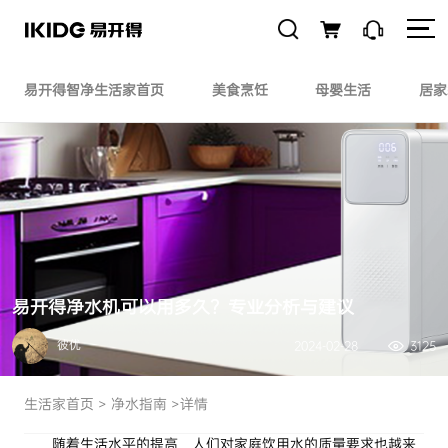
易开得智净生活家首页
美食烹饪
母婴生活
居家
易开得净水机可以用多久？专业分析与建议
彼优
2024-02-28
3125
生活家首页
>
净水指南
>详情
随着生活水平的提高，人们对家庭饮用水的质量要求也越来