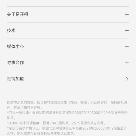
关于易开得
技术
媒体中心
寻求合作
经销加盟
网站中涉及的数据、统计资料或调查结果（如有）等属于引证内容的，除特别标注
外，其余均来自易开得。
*四重十层过滤：根据NED诺尔德检测第HZNED20220525000102E检测报告显示
测得。
*0.0001微米过滤精度：根据CNAS检测第L12675号检测报告测得。
*荣获母婴净水机认证：根据北京中轻联认证中心第20210RZB062-0012报告显示
测得，净水效果符合母婴特色净水机认证要求。