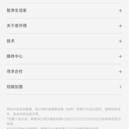
智净生活家
关于易开得
技术
媒体中心
寻求合作
经销加盟
网站中涉及的数据、统计资料或调查结果（如有）等属于引证内容的，除特别标注
外，其余均来自易开得。
*四重十层过滤：根据NED诺尔德检测第HZNED20220525000102E检测报告显示
测得。
*0.0001微米过滤精度：根据CNAS检测第L12675号检测报告测得。