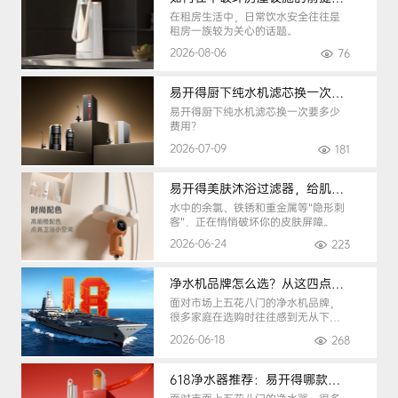
在租房生活中，日常饮水安全往往是
租房一族较为关心的话题。
2026-08-06
76
易开得厨下纯水机滤芯换一次要多少钱
易开得厨下纯水机滤芯换一次要多少
费用？
2026-07-09
181
易开得美肤沐浴过滤器，给肌肤纯净呵护
水中的余氯、铁锈和重金属等“隐形刺
客”，正在悄悄破坏你的皮肤屏障。
2026-06-24
223
净水机品牌怎么选？从这四点入手，避开90%的选购陷阱
面对市场上五花八门的净水机品牌，
很多家庭在选购时往往感到无从下
手。
2026-06-18
268
618净水器推荐：易开得哪款最适合你？