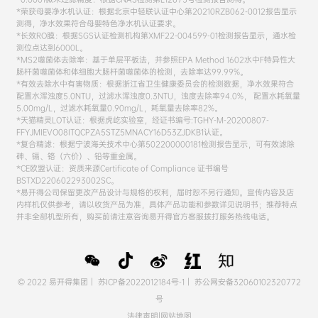
*荣获母婴净水机认证：根据北京中轻联认证中心第20210RZB062-0012报告显示
测得，净水效果符合母婴特色净水机认证要求。
*长效RO膜：根据SGS认证检测机构第XMF22-004599-01检测报告显示，通水检
测位点达到6000L。
*MS2噬菌体去除率：基于单层平板法，并参照EPA Method 1602水中F特异性大
肠杆菌噬菌体和体细胞大肠杆菌噬菌体的检测，去除率达99.99%。
*有效去除水中有害物质：根据浙江省卫生健康委员会的检测数据，净水效果符合
配置水浑浊度5.0NTU，过滤水浑浊度0.3NTU，浊度去除率94.0%， 配置水耗氧量
5.00mg/L，过滤水耗氧量0.90mg/L，耗氧量去除率82%。
*天猫精灵LOT认证：根据虎屹实验室，经证书编号:TGHY-M-20200807-
FFYJMIEVO08ITQCPZA5STZ5MNACY16D53ZJDKB1认证。
*复合精滤：根据宁波海关技术中心第502200000181检测报告显示，可有效滤除
砷、镉、铬（六价）、铅等重金属。
*CE欧盟认证：资质来源Certificate of Compliance 证书编号
BSTXD220602293002SC。
*易开得公司保留更改产品设计与规格的权利，届时恕不另行通知。宣传内容及店
内样机仅供参考，请以收货产品为准，具体产品功能和参数详见说明书；推荐特点
并非全部机型所有，购买前请注意咨询易开得官方客服拨打服务热线电话。
© 2022 易开得集团｜
苏ICP备2022012184号-1
｜
苏公网安备32060102320772
号
法律声明
|
网站地图