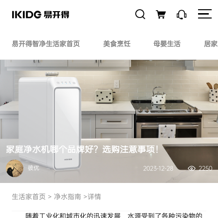
易开得智净生活家首页
美食烹饪
母婴生活
居家
家庭净水机哪个品牌好？选购注意事项！
彼优
2023-12-28
2250
生活家首页
>
净水指南
>详情
随着工业化和城市化的迅速发展，水源受到了各种污染物的