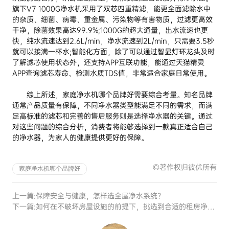
旗下V7 1000G净水机采用了双芯四重精滤，能更全面滤除水中
的杂质、细菌、病毒、重金属、污染物等有害物质，过滤更高效
干净，除菌效果高达99.9%;1000G的超大通量，出水流速也更
快，纯水流速达到2.6L/min，净水流速到2L/min，只需要3.5秒
就可以接满一杯水;智能化方面，除了可以通过智显灯环龙头及时
了解滤芯使用状态外，还支持APP互联功能，能通过天猫精灵
APP查询滤芯寿命、检测水质TDS值，非常适合家庭日常使用。
综上所述，家庭净水机哪个品牌好需要综合考量。知名品牌
通常产品质量有保障，不同净水器类型能满足不同的需求，而满
足高标准的滤芯和完善的售后服务则是选择净水器的关键。通过
对这些问题的综合分析，消费者将能够选择到一款真正适合自己
的净水器，为家人的健康提供更好的保障。
©著作权归彼优所有
家庭净水机哪个品牌好
上一篇:
保障安全与健康，怎样选全屋净水系统？
下一篇:
如何在不破坏房屋设施的前提下，挑选到合适的租房净水器