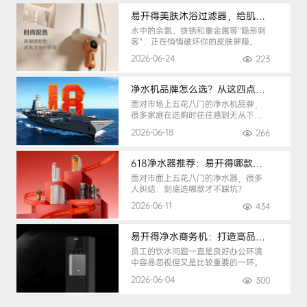
易开得美肤沐浴过滤器，给肌肤纯净呵护
水中的余氯、铁锈和重金属等“隐形刺
客”，正在悄悄破坏你的皮肤屏障。
2026-06-24
223
净水机品牌怎么选？从这四点入手，避开90%的选购陷阱
面对市场上五花八门的净水机品牌，
很多家庭在选购时往往感到无从下
手。
2026-06-18
266
618净水器推荐：易开得哪款最适合你？
面对市面上五花八门的净水器，很多
人纠结：到底选哪款才不踩坑？
2026-06-11
434
易开得净水商务机：打造高品质办公健康饮水环境
员工的饮水问题一直是良好办公环境
中容易忽视但又是比较重要的一环。
2026-06-04
300