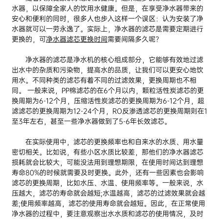
水器，以保障全家人的饮用水健康。但是，在享受净水器带来的
安心和便利的同时，很多人也步入这样一个误区：认为安装了净
水器就可以一劳永逸了。实际上，净水器的滤芯是需要定期进行
更换的，可
净水器滤芯更换时间
需要间隔多久呢?
净水器的滤芯是净水机的核心组成部分，它能够有效地过滤
出水中的杂质和污染物，提高水的品质，让我们可以更安心地饮
用水。不同种类的滤芯有着不同的过滤效果，更换周期也不相
同。 一般来说，PP棉滤芯的在6个月以内，颗粒活性炭滤芯的更
换周期为6-12个月，压缩活性炭滤芯的更换周期为6-12个月，超
滤滤芯的更换周期为12-24个月，RO反渗透滤芯的更换周期则在1
至3年左右，甚至一些净水器做到了5-6年长效滤芯。
在实际使用中，滤芯的更换频率也和自来水的水质、用水量
密切相关。比如说，有些小区水质比较差，那他们的净水器滤芯
损耗就会比较大，可能没法用到理想期限，在使用时间达到理想
寿命80%的时候就需要及时更换。此外，还有一些因素也会影响
滤芯的更换周期，比如水压、水温、使用频率等。一般来说，水
压越大，滤芯的寿命就会越短;水温越高，滤芯的过滤效果就会越
差;使用频率越高，滤芯的使用寿命就会越短。因此，在正常使用
净水器的过程中，要注意观察出水水质和滤芯的使用情况，及时