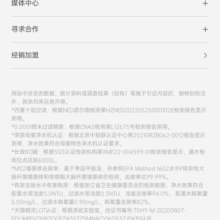
媒体中心
寻求合作
经销加盟
网站中涉及的数据、统计资料或调查结果（如有）等属于引证内容的，除特别标注
外，其余均来自易开得。
*四重十层过滤：根据NED诺尔德检测第HZNED20220525000102E检测报告显示
测得。
*0.0001微米过滤精度：根据CNAS检测第L12675号检测报告测得。
*荣获母婴净水机认证：根据北京中轻联认证中心第20210RZB062-0012报告显示
测得，净水效果符合母婴特色净水机认证要求。
*长效RO膜：根据SGS认证检测机构第XMF22-004599-01检测报告显示，通水检
测位点达到6000L。
*MS2噬菌体去除率：基于单层平板法，并参照EPA Method 1602水中F特异性大
肠杆菌噬菌体和体细胞大肠杆菌噬菌体的检测，去除率达99.99%。
*有效去除水中有害物质：根据浙江省卫生健康委员会的检测数据，净水效果符合
配置水浑浊度5.0NTU，过滤水浑浊度0.3NTU，浊度去除率94.0%， 配置水耗氧量
5.00mg/L，过滤水耗氧量0.90mg/L，耗氧量去除率82%。
*天猫精灵LOT认证：根据虎屹实验室，经证书编号:TGHY-M-20200807-
FFYJMIEVO08ITQCPZA5STZ5MNACY16D53ZJDKB1认证。