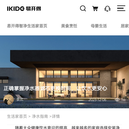
易开得智净生活家首页
美食烹饪
母婴生活
居家
正确掌握净水器滤芯更换时间，让饮水更安心
彼优
2023-12-06
1w
生活家首页
>
净水指南
>详情
随着大众健康饮水意识的提高，越来越多的家庭选择安装净