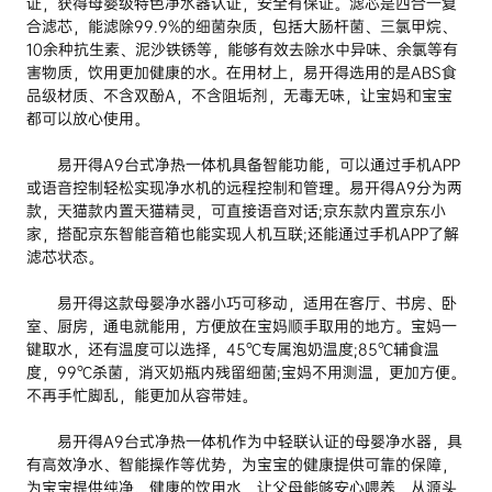
证，获得母婴级特色净水器认证，安全有保证。滤芯是四合一复
合滤芯，能滤除99.9%的细菌杂质，包括大肠杆菌、三氯甲烷、
10余种抗生素、泥沙铁锈等，能够有效去除水中异味、余氯等有
害物质，饮用更加健康的水。在用材上，易开得选用的是ABS食
品级材质、不含双酚A，不含阻垢剂，无毒无味，让宝妈和宝宝
都可以放心使用。
易开得A9台式净热一体机具备智能功能，可以通过手机APP
或语音控制轻松实现净水机的远程控制和管理。易开得A9分为两
款，天猫款内置天猫精灵，可直接语音对话;京东款内置京东小
家，搭配京东智能音箱也能实现人机互联;还能通过手机APP了解
滤芯状态。
易开得这款母婴净水器小巧可移动，适用在客厅、书房、卧
室、厨房，通电就能用，方便放在宝妈顺手取用的地方。宝妈一
键取水，还有温度可以选择，45℃专属泡奶温度;85℃辅食温
度，99℃杀菌，消灭奶瓶内残留细菌;宝妈不用测温，更加方便。
不再手忙脚乱，能更加从容带娃。
易开得A9台式净热一体机作为中轻联认证的母婴净水器，具
有高效净水、智能操作等优势，为宝宝的健康提供可靠的保障，
为宝宝提供纯净、健康的饮用水，让父母能够安心喂养，从源头