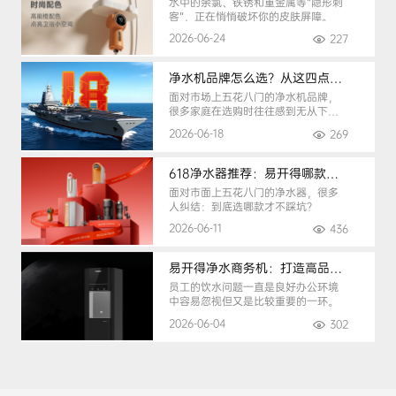
水中的余氯、铁锈和重金属等“隐形刺
客”，正在悄悄破坏你的皮肤屏障。
2026-06-24
227
净水机品牌怎么选？从这四点入手，避开90%的选购陷阱
面对市场上五花八门的净水机品牌，
很多家庭在选购时往往感到无从下
手。
2026-06-18
269
618净水器推荐：易开得哪款最适合你？
面对市面上五花八门的净水器，很多
人纠结：到底选哪款才不踩坑？
2026-06-11
436
易开得净水商务机：打造高品质办公健康饮水环境
员工的饮水问题一直是良好办公环境
中容易忽视但又是比较重要的一环。
2026-06-04
302