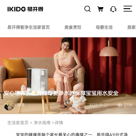
易开得智净生活家首页
美食烹饪
母婴生活
居家
安心喂养，易开得母婴净水器保障宝宝用水安全
彼优
2023-09-07
2758
生活家首页
>
净水指南
>详情
宝宝的健康是每个家长最关心的事情之一。易开得A9台式净