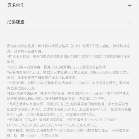
寻求合作
经销加盟
网站中涉及的数据、统计资料或调查结果（如有）等属于引证内容的，除特别标注
外，其余均来自易开得。
*四重十层过滤：根据NED诺尔德检测第HZNED20220525000102E检测报告显示
测得。
*0.0001微米过滤精度：根据CNAS检测第L12675号检测报告测得。
*荣获母婴净水机认证：根据北京中轻联认证中心第20210RZB062-0012报告显示
测得，净水效果符合母婴特色净水机认证要求。
*长效RO膜：根据SGS认证检测机构第XMF22-004599-01检测报告显示，通水检
测位点达到6000L。
*MS2噬菌体去除率：基于单层平板法，并参照EPA Method 1602水中F特异性大
肠杆菌噬菌体和体细胞大肠杆菌噬菌体的检测，去除率达99.99%。
*有效去除水中有害物质：根据浙江省卫生健康委员会的检测数据，净水效果符合
配置水浑浊度5.0NTU，过滤水浑浊度0.3NTU，浊度去除率94.0%， 配置水耗氧量
5.00mg/L，过滤水耗氧量0.90mg/L，耗氧量去除率82%。
*天猫精灵LOT认证：根据虎屹实验室，经证书编号:TGHY-M-20200807-
FFYJMIEVO08ITQCPZA5STZ5MNACY16D53ZJDKB1认证。
*复合精滤：根据宁波海关技术中心第502200000181检测报告显示，可有效滤除
砷、镉、铬（六价）、铅等重金属。