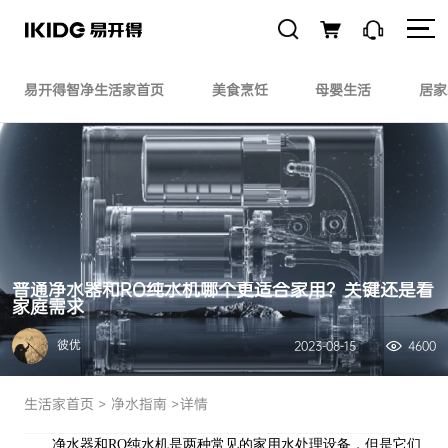
易开得智净生活家首页
美食烹饪
母婴生活
居家
普通净水器和RO纯水机哪个更适合家用？关键还是看
家庭需求
彼优
2023-08-15
4600
生活家首页
>
净水指南
>详情
净水器和RO纯水机是两种常见的家用水处理设备，但是它们