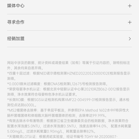
媒体中心
寻求合作
经销加盟
网站中涉及的数据、统计资料或调查结果（如有）等属于引证内容的，除特别标注
外，其余均来自易开得。
*四重十层过滤：根据NED诺尔德检测第HZNED20220525000102E检测报告显示
测得。
*0.0001微米过滤精度：根据CNAS检测第L12675号检测报告测得。
*荣获母婴净水机认证：根据北京中轻联认证中心第20210RZB062-0012报告显示
测得，净水效果符合母婴特色净水机认证要求。
*长效RO膜：根据SGS认证检测机构第XMF22-004599-01检测报告显示，通水检
测位点达到6000L。
*MS2噬菌体去除率：基于单层平板法，并参照EPA Method 1602水中F特异性大
肠杆菌噬菌体和体细胞大肠杆菌噬菌体的检测，去除率达99.99%。
*有效去除水中有害物质：根据浙江省卫生健康委员会的检测数据，净水效果符合
配置水浑浊度5.0NTU，过滤水浑浊度0.3NTU，浊度去除率94.0%， 配置水耗氧量
5.00mg/L，过滤水耗氧量0.90mg/L，耗氧量去除率82%。
*天猫精灵LOT认证：根据虎屹实验室，经证书编号:TGHY-M-20200807-