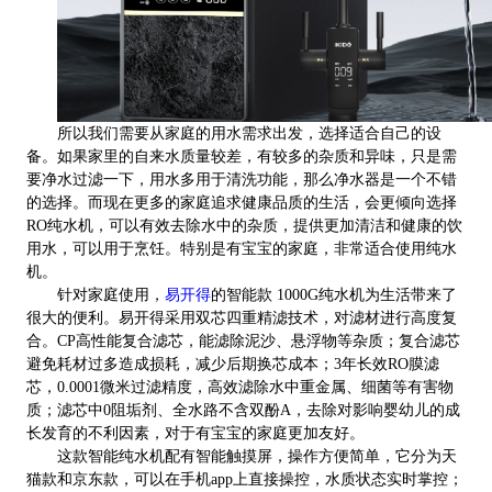
所以我们需要从家庭的用水需求出发，选择适合自己的设
备。如果家里的自来水质量较差，有较多的杂质和异味，只是需
要净水过滤一下，用水多用于清洗功能，那么净水器是一个不错
的选择。
而现在更多的家庭追求健康品质的生活，会更倾向选择
RO纯水机，
可以有效去除水中的杂质，提供更加清洁和健康的饮
用水，可以用于烹饪。特别是有宝宝的家庭，非常适合使用纯水
机。
针对家庭使用，
易开得
的智能款
1000G
纯水机为生活带来了
很大的便利。易开得采用双芯四重精滤技术，对滤材进行高度复
合。CP
高性能复合滤芯，能滤除泥沙、悬浮物等杂质；复合滤芯
避免耗材过多造成损耗，减少后期换芯成本；3年长效RO膜滤
芯，0.0001微米过滤精度，高效滤除水中重金属、细菌等有害物
质；
滤芯中0阻垢剂、全水路
不含双酚A，去除对影响婴幼儿的成
长发育的不利因素，对于有宝宝的家庭更加友好。
这款智能
纯水机配有智能触摸屏，操作方便简单，它分为天
猫款和京东款，可以在⼿机app上直接操控，水质状态实时掌控；