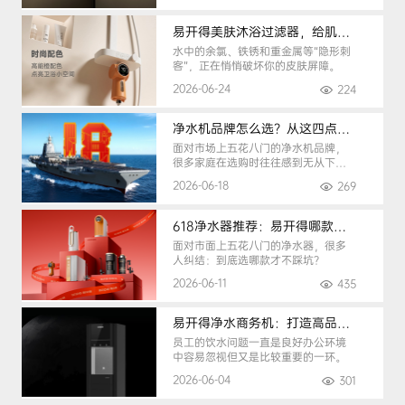
易开得美肤沐浴过滤器，给肌肤纯净呵护
水中的余氯、铁锈和重金属等“隐形刺
客”，正在悄悄破坏你的皮肤屏障。
2026-06-24
224
净水机品牌怎么选？从这四点入手，避开90%的选购陷阱
面对市场上五花八门的净水机品牌，
很多家庭在选购时往往感到无从下
手。
2026-06-18
269
618净水器推荐：易开得哪款最适合你？
面对市面上五花八门的净水器，很多
人纠结：到底选哪款才不踩坑？
2026-06-11
435
易开得净水商务机：打造高品质办公健康饮水环境
员工的饮水问题一直是良好办公环境
中容易忽视但又是比较重要的一环。
2026-06-04
301