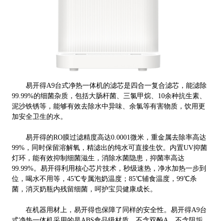
易开得A9台式净热一体机的滤芯是四合一复合滤芯，能滤除
99.99%的细菌杂质，包括大肠杆菌、三氯甲烷、10余种抗生素、
泥沙铁锈等，能够有效去除水中异味、余氯等有害物质，饮用更
加安全卫生的水。
易开得的RO膜过滤精度高达0.0001微米
，
重金属去除率高达
99%，同时保留溶解氧，精滤出的纯水可直接生饮。内置UV抑菌
灯环，能有效抑制细菌滋生，消除⽔菌隐患，抑菌率高达
99.99%。易开得利用核心芯片技术，秒级速热，净水加热一步到
位，喝水不用等，45℃专属泡奶温度；85℃辅食温度，99℃杀
菌，消灭奶瓶内残留细菌，呵护宝贝健康成长。
在机器用材上，易开得也保障了同样的安全性。易开得A9台
式净热一体机采用的是ABS食品级材质、不含双酚A，不含阻垢