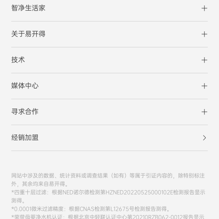
智净生活家
关于易开得
技术
媒体中心
寻求合作
经销加盟
网站中涉及的数据、统计资料或调查结果（如有）等属于引证内容的，除特别标注
外，其余均来自易开得。
*四重十层过滤：根据NED诺尔德检测第HZNED20220525000102E检测报告显示
测得。
*0.0001微米过滤精度：根据CNAS检测第L12675号检测报告测得。
*荣获母婴净水机认证：根据北京中轻联认证中心第20210RZB062-0012报告显示