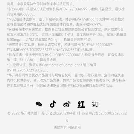
测得，净水效果符合母婴特色净水机认证要求。
*长效RO膜：根据SGS认证检测机构第XMF22-004599-01检测报告显示，通水检
测位点达到6000L。
*MS2噬菌体去除率：基于单层平板法，并参照EPA Method 1602水中F特异性大
肠杆菌噬菌体和体细胞大肠杆菌噬菌体的检测，去除率达99.99%。
*有效去除水中有害物质：根据浙江省卫生健康委员会的检测数据，净水效果符合
配置水浑浊度5.0NTU，过滤水浑浊度0.3NTU，浊度去除率94.0%， 配置水耗氧量
5.00mg/L，过滤水耗氧量0.90mg/L，耗氧量去除率82%。
*天猫精灵LOT认证：根据虎屹实验室，经证书编号:TGHY-M-20200807-
FFYJMIEVO08ITQCPZA5STZ5MNACY16D53ZJDKB1认证。
*复合精滤：根据宁波海关技术中心第502200000181检测报告显示，可有效滤除
砷、镉、铬（六价）、铅等重金属。
*CE欧盟认证：资质来源Certificate of Compliance 证书编号
BSTXD220602293002SC。
*易开得公司保留更改产品设计与规格的权利，届时恕不另行通知。宣传内容及店
内样机仅供参考，请以收货产品为准，具体产品功能和参数详见说明书；推荐特点
并非全部机型所有，购买前请注意咨询易开得官方客服拨打服务热线电话。
© 2022 易开得集团｜
苏ICP备2022012184号-1
｜
苏公网安备32060102320772
号
法律声明
|
网站地图