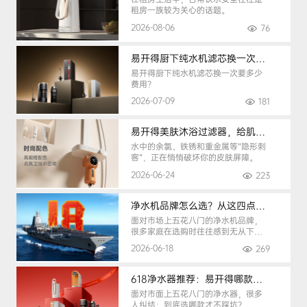
租房一族较为关心的话题。
2026-08-06
76
易开得厨下纯水机滤芯换一次要多少钱
易开得厨下纯水机滤芯换一次要多少
费用？
2026-07-09
181
易开得美肤沐浴过滤器，给肌肤纯净呵护
水中的余氯、铁锈和重金属等“隐形刺
客”，正在悄悄破坏你的皮肤屏障。
2026-06-24
223
净水机品牌怎么选？从这四点入手，避开90%的选购陷阱
面对市场上五花八门的净水机品牌，
很多家庭在选购时往往感到无从下
手。
2026-06-18
269
618净水器推荐：易开得哪款最适合你？
面对市面上五花八门的净水器，很多
人纠结：到底选哪款才不踩坑？