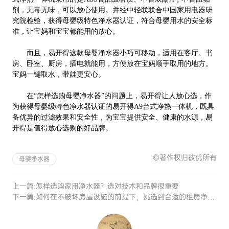
剂，无毒无味，可以放心使用。并经中轻联联合中国家用电器研
究院检验，获得母婴级特色净水器认证，符合母婴用水的安全标
准，让宝妈和宝宝都能用的放心。
而且，易开得这款母婴净水器小巧可移动，适用在客厅、书
房、卧室、厨房，插电就能用，方便放在宝妈顺手取用的地方。
宝妈一键取水，带娃更安心。
在“怎样选购母婴净水器”的问题上，易开得让人放心选，作
为获得母婴级特色净水器认证的易开得A9台式净热一体机，既具
备优异的过滤效果和安全性，为宝宝提供安全、健康的水源，
易
开得是值得放心选购的好品牌。
©著作权归彼优所有
母婴净水器
上一篇:
怎样选购家用净水器？选对技术和品牌很重要
下一篇:
如何在不破坏房屋设施的前提下，挑选到合适的租房净水器