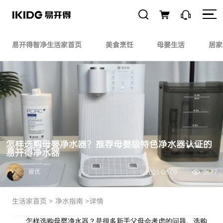
易开得智净生活家首页
美食烹饪
母婴生活
居家
怎样选购母婴净水器？推荐母婴级特色净水器认证的
易开得净水器
彼优
2023-08-09
2677
生活家首页
>
净水指南
>详情
怎样选购
母婴净水器
？是很多新手父母会考虑的问题。选购