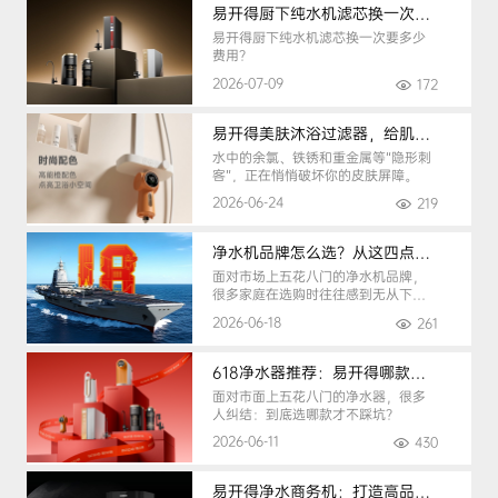
易开得厨下纯水机滤芯换一次要多少钱
易开得厨下纯水机滤芯换一次要多少
费用？
2026-07-09
172
易开得美肤沐浴过滤器，给肌肤纯净呵护
水中的余氯、铁锈和重金属等“隐形刺
客”，正在悄悄破坏你的皮肤屏障。
2026-06-24
219
净水机品牌怎么选？从这四点入手，避开90%的选购陷阱
面对市场上五花八门的净水机品牌，
很多家庭在选购时往往感到无从下
手。
2026-06-18
261
618净水器推荐：易开得哪款最适合你？
面对市面上五花八门的净水器，很多
人纠结：到底选哪款才不踩坑？
2026-06-11
430
易开得净水商务机：打造高品质办公健康饮水环境