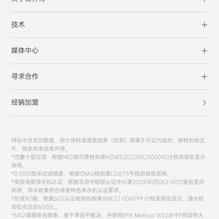
技术
媒体中心
寻求合作
经销加盟
网站中涉及的数据、统计资料或调查结果（如有）等属于引证内容的，除特别标注
外，其余均来自易开得。
*四重十层过滤：根据NED诺尔德检测第HZNED20220525000102E检测报告显示
测得。
*0.0001微米过滤精度：根据CNAS检测第L12675号检测报告测得。
*荣获母婴净水机认证：根据北京中轻联认证中心第20210RZB062-0012报告显示
测得，净水效果符合母婴特色净水机认证要求。
*长效RO膜：根据SGS认证检测机构第XMF22-004599-01检测报告显示，通水检
测位点达到6000L。
*MS2噬菌体去除率：基于单层平板法，并参照EPA Method 1602水中F特异性大