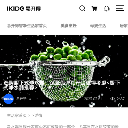
易开得智净生活家首页
美食烹饪
母婴生活
居家
选购厨下式净水器，这些品牌和产品值得考虑<厨下
式净水器推荐>
易开得
2023-03-01
2687
生活家首页
> >详情
净水器是现代家庭中不可或缺的一部分，尤其是在水质较差的地