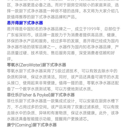
区，净水器更是必备之选。而对于厨房空间较小的家庭来说，选
择一款厨下式净水器是一种很不错的选择。本文将为大家介绍几
款值得推荐的厨下式净水器品牌和产品。
易开得厨下式净水器
易开得是中国知名的净水器品牌之一，成立于1999年，总部位于
广东省深圳市。该品牌一直致力于为消费者提供高品质、健康、
环保的净水产品和服务。经过多年的发展，易开得已经成为国内
净水器市场的领军品牌之一。水器作为国内知名净水器品牌，产
品质量过硬、技术领先、售后服务完善，深受消费者信赖和好
评。
零氧水(ZeroWater)厨下式净水器
零氧水厨下式净水器采用了5级过滤技术，可以有效去除水中的
杂质和异味，保证水质清洁。同时，该产品还具备可调节的水龙
头接口，使用起来非常便捷。值得一提的是，零氧水净水器还配
备了一个数字水质测试笔，可以方便地测试水质。
菲仕乐(Fisher & Paykel)厨下式净水器
菲仕乐厨下式净水器是一款集成式设计，可以安装在厨房水槽下
方，不占用过多的空间。该产品采用了双重过滤系统，可以有效
去除水中的杂质、异味和有害物质，保证水质健康。此外，该净
水器还具备智能提示功能，提醒用户更换滤芯。
康宁(Corning)厨下式净水器