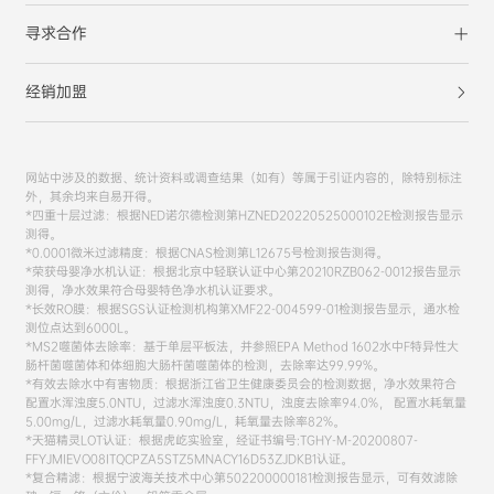
寻求合作
经销加盟
网站中涉及的数据、统计资料或调查结果（如有）等属于引证内容的，除特别标注
外，其余均来自易开得。
*四重十层过滤：根据NED诺尔德检测第HZNED20220525000102E检测报告显示
测得。
*0.0001微米过滤精度：根据CNAS检测第L12675号检测报告测得。
*荣获母婴净水机认证：根据北京中轻联认证中心第20210RZB062-0012报告显示
测得，净水效果符合母婴特色净水机认证要求。
*长效RO膜：根据SGS认证检测机构第XMF22-004599-01检测报告显示，通水检
测位点达到6000L。
*MS2噬菌体去除率：基于单层平板法，并参照EPA Method 1602水中F特异性大
肠杆菌噬菌体和体细胞大肠杆菌噬菌体的检测，去除率达99.99%。
*有效去除水中有害物质：根据浙江省卫生健康委员会的检测数据，净水效果符合
配置水浑浊度5.0NTU，过滤水浑浊度0.3NTU，浊度去除率94.0%， 配置水耗氧量
5.00mg/L，过滤水耗氧量0.90mg/L，耗氧量去除率82%。
*天猫精灵LOT认证：根据虎屹实验室，经证书编号:TGHY-M-20200807-
FFYJMIEVO08ITQCPZA5STZ5MNACY16D53ZJDKB1认证。
*复合精滤：根据宁波海关技术中心第502200000181检测报告显示，可有效滤除