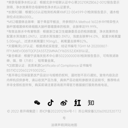
*荣获母婴净水机认证：根据北京中轻联认证中心第20210RZB062-0012报告显示
测得，净水效果符合母婴特色净水机认证要求。
*长效RO膜：根据SGS认证检测机构第XMF22-004599-01检测报告显示，通水检
测位点达到6000L。
*MS2噬菌体去除率：基于单层平板法，并参照EPA Method 1602水中F特异性大
肠杆菌噬菌体和体细胞大肠杆菌噬菌体的检测，去除率达99.99%。
*有效去除水中有害物质：根据浙江省卫生健康委员会的检测数据，净水效果符合
配置水浑浊度5.0NTU，过滤水浑浊度0.3NTU，浊度去除率94.0%， 配置水耗氧量
5.00mg/L，过滤水耗氧量0.90mg/L，耗氧量去除率82%。
*天猫精灵LOT认证：根据虎屹实验室，经证书编号:TGHY-M-20200807-
FFYJMIEVO08ITQCPZA5STZ5MNACY16D53ZJDKB1认证。
*复合精滤：根据宁波海关技术中心第502200000181检测报告显示，可有效滤除
砷、镉、铬（六价）、铅等重金属。
*CE欧盟认证：资质来源Certificate of Compliance 证书编号
BSTXD220602293002SC。
*易开得公司保留更改产品设计与规格的权利，届时恕不另行通知。宣传内容及店
内样机仅供参考，请以收货产品为准，具体产品功能和参数详见说明书；推荐特点
并非全部机型所有，购买前请注意咨询易开得官方客服拨打服务热线电话。
© 2022 易开得集团｜
苏ICP备2022012184号-1
｜
苏公网安备32060102320772
号
法律声明
|
网站地图