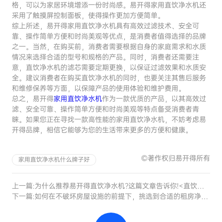
格，可以为家居环境增添一份时尚感。易开得家用直饮净水机还
采用了触摸屏控制面板，使得操作更加方便简单。
综上所述，易开得家用直饮净水机具有高效过滤技术、安全可
靠、操作简单方便和时尚美观等优点，是消费者值得选择的品牌
之一。当然，在购买前，消费者需要根据自身的家庭需求和水质
情况来选择合适的型号和规格的产品。同时，消费者还需要注
意，直饮净水机的滤芯需要定期更换，以保证过滤效果和水质安
全。建议消费者在购买直饮净水机的同时，也要关注其售后服务
和维修保养等方面，以保障产品的使用体验和维护费用。
总之，易开得
家用直饮净水机
作为一款优质的产品，以其高效过
滤、安全可靠、操作简单方便和时尚美观等特点备受消费者青
睐。如果您正在寻找一款高性能的家用直饮净水机，不妨考虑易
开得品牌，相信它能够为您的生活带来更多的方便和健康。
©著作权归易开得所有
家用直饮净水机什么牌子好
上一篇:
为什么推荐易开得直饮净水机?这篇文章告诉你!<直饮净水机哪个牌子好>
下一篇:
如何在不破坏房屋设施的前提下，挑选到合适的租房净水器