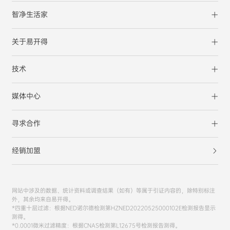
智净生活家
关于易开得
技术
媒体中心
寻求合作
经销加盟
网站中涉及的数据、统计资料或调查结果（如有）等属于引证内容的，除特别标注
外，其余均来自易开得。
*四重十层过滤：根据NED诺尔德检测第HZNED20220525000102E检测报告显示
测得。
*0.0001微米过滤精度：根据CNAS检测第L12675号检测报告测得。