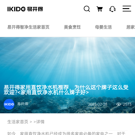
易开得智净生活家首页
美食烹饪
母婴生活
居家
易开得家用直饮净水机推荐，为什么这个牌子这么受
欢迎?<家用直饮净水机什么牌子好>
易开得
2023-02-28
2573
生活家首页
> >详情
如今，家用直饮净水机已经成为很多家庭必备的家电之一，对于