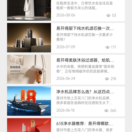
在租房生活中，日常饮水安全往往是
租房一族较为关心的话题。
2026-08-06
53
易开得厨下纯水机滤芯换一次要多少钱
易开得厨下纯水机滤芯换一次要多少
费用？
2026-07-09
171
易开得美肤沐浴过滤器，给肌肤纯净呵护
水中的余氯、铁锈和重金属等“隐形刺
客”，正在悄悄破坏你的皮肤屏障。
2026-06-24
218
净水机品牌怎么选？从这四点入手，避开90%的选购陷阱
面对市场上五花八门的净水机品牌，
很多家庭在选购时往往感到无从下
手。
2026-06-18
260
618净水器推荐：易开得哪款最适合你？
面对市面上五花八门的净水器，很多