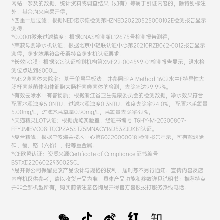
网站中涉及的数据、统计资料或调查结果（如有）等属于引证内容的，除特别标注
外，其余均来自易开得。
*四重十层过滤：根据NED诺尔德检测第HZNED20220525000102E检测报告显示
测得。
*0.0001微米过滤精度：根据CNAS检测第L12675号检测报告测得。
*荣获母婴净水机认证：根据北京中轻联认证中心第20210RZB062-0012报告显示
测得，净水效果符合母婴特色净水机认证要求。
*长效RO膜：根据SGS认证检测机构第XMF22-004599-01检测报告显示，通水检
测位点达到6000L。
*MS2噬菌体去除率：基于单层平板法，并参照EPA Method 1602水中F特异性大
肠杆菌噬菌体和体细胞大肠杆菌噬菌体的检测，去除率达99.99%。
*有效去除水中有害物质：根据浙江省卫生健康委员会的检测数据，净水效果符合
配置水浑浊度5.0NTU，过滤水浑浊度0.3NTU，浊度去除率94.0%， 配置水耗氧量
5.00mg/L，过滤水耗氧量0.90mg/L，耗氧量去除率82%。
*天猫精灵LOT认证：根据虎屹实验室，经证书编号:TGHY-M-20200807-
FFYJMIEVO08ITQCPZA5STZ5MNACY16D53ZJDKB1认证。
*复合精滤：根据宁波海关技术中心第502200000181检测报告显示，可有效滤除
砷、镉、铬（六价）、铅等重金属。
*CE欧盟认证：资质来源Certificate of Compliance 证书编号
BSTXD220602293002SC。
*易开得公司保留更改产品设计与规格的权利，届时恕不另行通知。宣传内容及店
内样机仅供参考，请以收货产品为准，具体产品功能和参数详见说明书；推荐特点
并非全部机型所有，购买前请注意咨询易开得官方客服拨打服务热线电话。