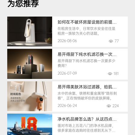
为您推荐
如何在不破坏房屋设施的前提下，挑选到合适的租房净水器
在租房生活中，日常饮水安全往往是
租房一族较为关心的话题。
2026-08-06
77
易开得厨下纯水机滤芯换一次要多少钱
易开得厨下纯水机滤芯换一次要多少
费用？
2026-07-09
181
易开得美肤沐浴过滤器，给肌肤纯净呵护
水中的余氯、铁锈和重金属等“隐形刺
客”，正在悄悄破坏你的皮肤屏障。
2026-06-24
224
净水机品牌怎么选？从这四点入手，避开90%的选购陷阱
面对市场上五花八门的净水机品牌，
很多家庭在选购时往往感到无从下