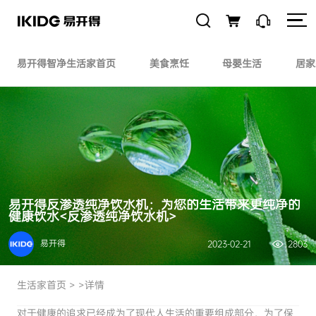
易开得智净生活家首页
美食烹饪
母婴生活
居家
易开得反渗透纯净饮水机：为您的生活带来更纯净的
健康饮水<反渗透纯净饮水机>
易开得
2023-02-21
2803
生活家首页
> >详情
对于健康的追求已经成为了现代人生活的重要组成部分。为了保