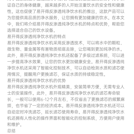
证自己的身体健康，越来越多的人开始注重饮水的安全性和健康
性。这也促使了易开得反渗透纯净饮水机的推出，这款产品可以
为您提供高品质的净水服务，让您拥有更加健康的饮水。在本文
中，我们将介绍易开得反渗透纯净饮水机的特点和优势，帮助您
选择适合自己的饮水设备。
易开得反渗透纯净饮水机的特点
易开得反渗透纯净饮水机采用反渗透技术，可以将水中的颗粒、
微生物、重金属等有害物质彻底去除，让您喝到更加纯净的水。
此外，易开得反渗透纯净饮水机还配备了多级过滤系统，可以进
一步提高净水效果，让您的饮水更加健康安全。易开得反渗透纯
净饮水机还采用了智能化控制技术，可以自动检测水质和滤芯使
用情况，提醒用户更换滤芯，保证水质的持续稳定性。
易开得反渗透纯净饮水机的优势
易开得反渗透纯净饮水机外观精美，安装简单方便，无需专业人
士的安装操作。此外，易开得反渗透纯净饮水机的滤芯寿命较
长，一般可以使用6-12个月左右，不仅省去了更换滤芯的频繁麻
烦，也节省了一定的经济成本。易开得反渗透纯净饮水机还可以
自动定时冲洗滤芯，延长滤芯使用寿命。易开得反渗透纯净饮水
机还拥有人性化的操作界面和智能化的控制系统，方便用户使用
和维护。
总结