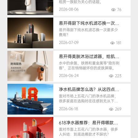
租房一族较为关心的话题。
2026-08-06
76
易开得厨下纯水机滤芯换一次要多少钱
易开得厨下纯水机滤芯换一次要多少
费用？
2026-07-09
181
易开得美肤沐浴过滤器，给肌肤纯净呵护
水中的余氯、铁锈和重金属等“隐形刺
客”，正在悄悄破坏你的皮肤屏障。
2026-06-24
223
净水机品牌怎么选？从这四点入手，避开90%的选购陷阱
面对市场上五花八门的净水机品牌，
很多家庭在选购时往往感到无从下
手。
2026-06-18
269
618净水器推荐：易开得哪款最适合你？
面对市面上五花八门的净水器，很多
人纠结：到底选哪款才不踩坑？