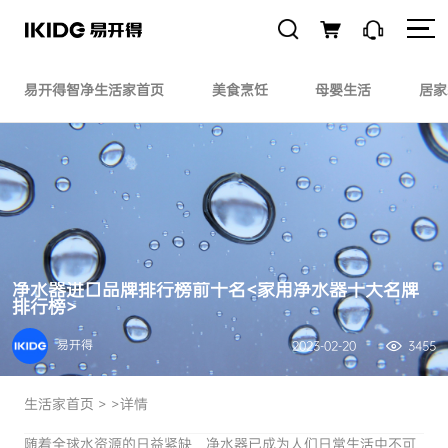
易开得智净生活家首页
美食烹饪
母婴生活
居家
净水器进口品牌排行榜前十名<家用净水器十大名牌
排行榜>
易开得
2023-02-20
3455
生活家首页
> >详情
随着全球水资源的日益紧缺，净水器已成为人们日常生活中不可