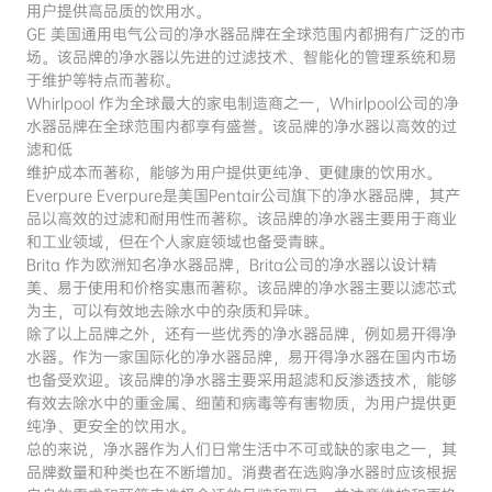
用户提供高品质的饮用水。
GE 美国通用电气公司的净水器品牌在全球范围内都拥有广泛的市
场。该品牌的净水器以先进的过滤技术、智能化的管理系统和易
于维护等特点而著称。
Whirlpool 作为全球最大的家电制造商之一，Whirlpool公司的净
水器品牌在全球范围内都享有盛誉。该品牌的净水器以高效的过
滤和低
维护成本而著称，能够为用户提供更纯净、更健康的饮用水。
Everpure Everpure是美国Pentair公司旗下的净水器品牌，其产
品以高效的过滤和耐用性而著称。该品牌的净水器主要用于商业
和工业领域，但在个人家庭领域也备受青睐。
Brita 作为欧洲知名净水器品牌，Brita公司的净水器以设计精
美、易于使用和价格实惠而著称。该品牌的净水器主要以滤芯式
为主，可以有效地去除水中的杂质和异味。
除了以上品牌之外，还有一些优秀的净水器品牌，例如易开得净
水器。作为一家国际化的净水器品牌，易开得净水器在国内市场
也备受欢迎。该品牌的净水器主要采用超滤和反渗透技术，能够
有效去除水中的重金属、细菌和病毒等有害物质，为用户提供更
纯净、更安全的饮用水。
总的来说，净水器作为人们日常生活中不可或缺的家电之一，其
品牌数量和种类也在不断增加。消费者在选购净水器时应该根据