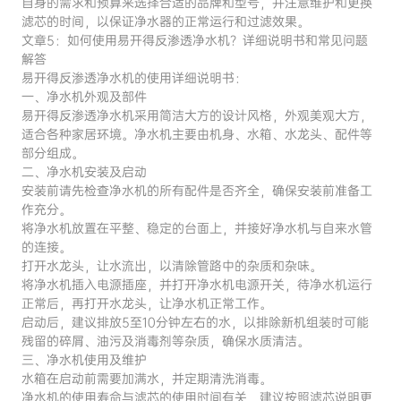
自身的需求和预算来选择合适的品牌和型号，并注意维护和更换
滤芯的时间，以保证净水器的正常运行和过滤效果。
文章5：如何使用易开得反渗透净水机？详细说明书和常见问题
解答
易开得反渗透净水机的使用详细说明书：
一、净水机外观及部件
易开得反渗透净水机采用简洁大方的设计风格，外观美观大方，
适合各种家居环境。净水机主要由机身、水箱、水龙头、配件等
部分组成。
二、净水机安装及启动
安装前请先检查净水机的所有配件是否齐全，确保安装前准备工
作充分。
将净水机放置在平整、稳定的台面上，并接好净水机与自来水管
的连接。
打开水龙头，让水流出，以清除管路中的杂质和杂味。
将净水机插入电源插座，并打开净水机电源开关，待净水机运行
正常后，再打开水龙头，让净水机正常工作。
启动后，建议排放5至10分钟左右的水，以排除新机组装时可能
残留的碎屑、油污及消毒剂等杂质，确保水质清洁。
三、净水机使用及维护
水箱在启动前需要加满水，并定期清洗消毒。
净水机的使用寿命与滤芯的使用时间有关，建议按照滤芯说明更