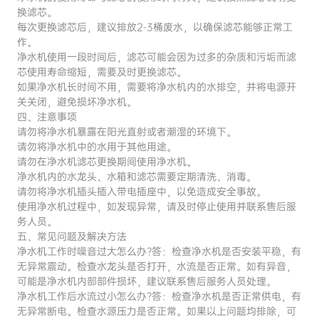
换滤芯。
每次更换滤芯后，建议排放2-3桶废水，以确保滤芯能够正常工
作。
净水机使用一段时间后，滤芯可能会因为过多的杂质和污垢而滤
芯使用寿命缩短，需要及时更换滤芯。
如果净水机长时间不用，需要将净水机内的水排空，并将电源开
关关闭，避免损坏净水机。
四、注意事项
请勿将净水机暴露在阳光直射或者潮湿的环境下。
请勿将净水机中的水用于其他用途。
请勿在净水机滤芯更换期间使用净水机。
净水机内的水龙头、水箱和滤芯需要定期清洗、消毒。
请勿将净水机插头插入带电插座中，以免造成安全事故。
使用净水机过程中，如发现异常，请及时停止使用并联系售后服
务人员。
五、常见问题及解决方法
净水机工作时噪音过大怎么办?答：检查净水机是否安装平稳，有
无异常震动。检查水龙头是否打开，水流是否正常。如有异音，
可能是净水机内部部件损坏，建议联系售后服务人员处理。
净水机工作后水流过小怎么办?答：检查净水机是否正常供电，有
无异常断电。检查水源压力是否正常。如果以上问题均排除，可