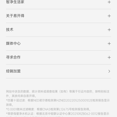
智净生活家
关于易开得
技术
媒体中心
寻求合作
经销加盟
网站中涉及的数据、统计资料或调查结果（如有）等属于引证内容的，除特别标注
外，其余均来自易开得。
*四重十层过滤：根据NED诺尔德检测第HZNED20220525000102E检测报告显示
测得。
*0.0001微米过滤精度：根据CNAS检测第L12675号检测报告测得。
*荣获母婴净水机认证：根据北京中轻联认证中心第20210RZB062-0012报告显示