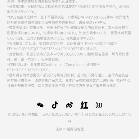
测得，净水效果符合母婴特色净水机认证要求。
*长效RO膜：根据SGS认证检测机构第XMF22-004599-01检测报告显示，通水检
测位点达到6000L。
*MS2噬菌体去除率：基于单层平板法，并参照EPA Method 1602水中F特异性大
肠杆菌噬菌体和体细胞大肠杆菌噬菌体的检测，去除率达99.99%。
*有效去除水中有害物质：根据浙江省卫生健康委员会的检测数据，净水效果符合
配置水浑浊度5.0NTU，过滤水浑浊度0.3NTU，浊度去除率94.0%， 配置水耗氧量
5.00mg/L，过滤水耗氧量0.90mg/L，耗氧量去除率82%。
*天猫精灵LOT认证：根据虎屹实验室，经证书编号:TGHY-M-20200807-
FFYJMIEVO08ITQCPZA5STZ5MNACY16D53ZJDKB1认证。
*复合精滤：根据宁波海关技术中心第502200000181检测报告显示，可有效滤除
砷、镉、铬（六价）、铅等重金属。
*CE欧盟认证：资质来源Certificate of Compliance 证书编号
BSTXD220602293002SC。
*易开得公司保留更改产品设计与规格的权利，届时恕不另行通知。宣传内容及店
内样机仅供参考，请以收货产品为准，具体产品功能和参数详见说明书；推荐特点
并非全部机型所有，购买前请注意咨询易开得官方客服拨打服务热线电话。
© 2022 易开得集团｜
苏ICP备2022012184号-1
｜
苏公网安备32060102320772
号
法律声明
|
网站地图